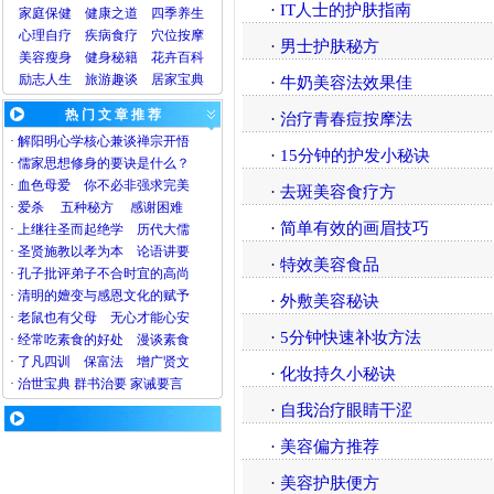
·
IT人士的护肤指南
家庭保健
健康之道
四季养生
心理
自疗
疾病
食疗
穴位
按摩
·
男士护肤秘方
美容
瘦身
健身
秘籍
花卉
百科
励志人生
旅游
趣谈
居家宝典
·
牛奶美容法效果佳
热 门 文 章 推 荐
·
治疗青春痘按摩法
·
解阳明心学核心兼谈禅宗开悟
·
15分钟的护发小秘诀
·
儒家思想修身的要诀是什么？
·
血色母爱
你不必非强求完美
·
去斑美容食疗方
·
爱杀
五种秘方
感谢困难
·
简单有效的画眉技巧
·
上继往圣而起绝学
历代大儒
·
圣贤施教以孝为本
论语讲要
·
特效美容食品
·
孔子批评弟子不合时宜的高尚
·
清明的嬗变与感恩文化的赋予
·
外敷美容秘诀
·
老鼠也有父母
无心才能心安
·
5分钟快速补妆方法
·
经常吃素食的好处
漫谈素食
·
了凡四训
保富法
增广贤文
·
化妆持久小秘诀
·
治世宝典
群书治要
家诫要言
·
自我治疗眼睛干涩
·
美容偏方推荐
·
美容护肤便方