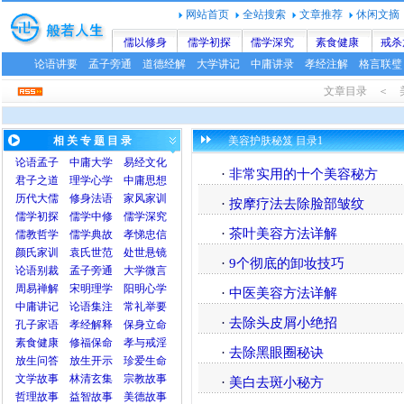
网站首页
全站搜索
文章推荐
休闲文摘
儒以修身
儒学初探
儒学深究
素食健康
戒杀
论语讲要
孟子旁通
道德经解
大学讲记
中庸讲录
孝经注解
格言联璧
文章目录 ＜
相 关 专 题 目 录
美容护肤秘笈 目录1
论语
孟子
中庸
大学
易经文化
·
非常实用的十个美容秘方
君子之道
理学心学
中庸思想
历代大儒
修身法语
家风家训
·
按摩疗法去除脸部皱纹
儒学初探
儒学中修
儒学深究
·
茶叶美容方法详解
儒教哲学
儒学典故
孝悌忠信
颜氏家训
袁氏世范
处世悬镜
·
9个彻底的卸妆技巧
论语别裁
孟子旁通
大学微言
周易禅解
宋明理学
阳明心学
·
中医美容方法详解
中庸讲记
论语集注
常礼举要
·
去除头皮屑小绝招
孔子家语
孝经解释
保身立命
素食健康
修福保命
孝与戒淫
·
去除黑眼圈秘诀
放生问答
放生开示
珍爱生命
文学故事
林清玄集
宗教故事
·
美白去斑小秘方
哲理故事
益智故事
美德故事