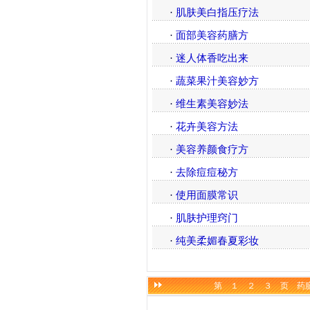
·
肌肤美白指压疗法
·
面部美容药膳方
·
迷人体香吃出来
·
蔬菜果汁美容妙方
·
维生素美容妙法
·
花卉美容方法
·
美容养颜食疗方
·
去除痘痘秘方
·
使用面膜常识
·
肌肤护理窍门
·
纯美柔媚春夏彩妆
第
１
２
３
页
药