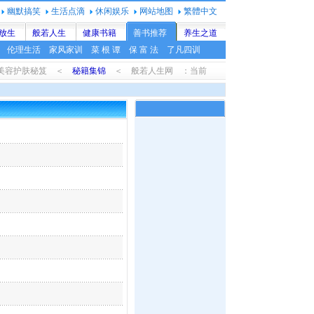
幽默搞笑
生活点滴
休闲娱乐
网站地图
繁體中文
放生
般若人生
健康书籍
善书推荐
养生之道
伦理生活
家风家训
菜 根 谭
保 富 法
了凡四训
 美容护肤秘笈 ＜
秘籍集锦
＜ 般若人生网 ：当前