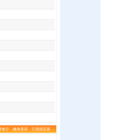
膳食疗
健身美容
穴道指压篇