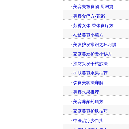
·
美容去皱食物-厨房篇
·
美容食疗方-花粥
·
芳香女体-香体食疗方
·
祛皱美容小秘方
·
美发护发常识之坏习惯
·
家庭美发护发小秘方
·
预防头发干枯妙法
·
护肤美容水果推荐
·
饮食美容法详解
·
美容水果推荐
·
美容养颜药膳方
·
家庭美容护肤技巧
·
中医治疗少白头