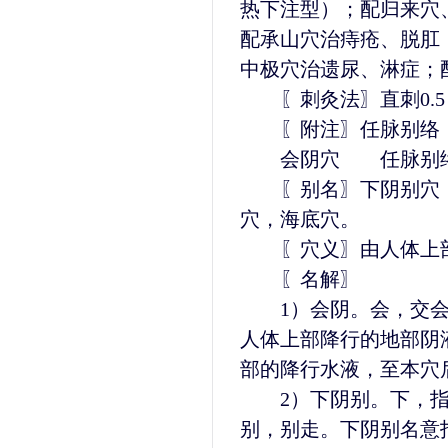
热下注型）；配归来穴
配承山穴治痔疮、脱肛
中极穴治遗尿、淋症；
〖刺灸法〗直刺0.5
〖附注〗任脉别络，
会阴穴 任脉别络
〖别名〗下阴别穴，
穴，海底穴。
〖穴义〗由人体上部
〖名解〗
1）会阴。会，交会
人体上部降行的地部阴
部的降行水液，至本穴
2）下阴别。下，指
别，别走。下阴别名意