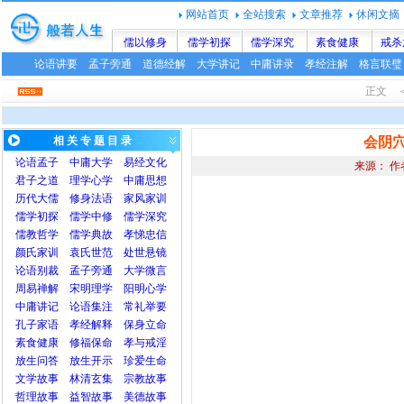
网站首页
全站搜索
文章推荐
休闲文摘
儒以修身
儒学初探
儒学深究
素食健康
戒杀
论语讲要
孟子旁通
道德经解
大学讲记
中庸讲录
孝经注解
格言联璧
正文 ＜
相 关 专 题 目 录
会阴
论语
孟子
中庸
大学
易经文化
来源： 作
君子之道
理学心学
中庸思想
历代大儒
修身法语
家风家训
儒学初探
儒学中修
儒学深究
儒教哲学
儒学典故
孝悌忠信
颜氏家训
袁氏世范
处世悬镜
论语别裁
孟子旁通
大学微言
周易禅解
宋明理学
阳明心学
中庸讲记
论语集注
常礼举要
孔子家语
孝经解释
保身立命
素食健康
修福保命
孝与戒淫
放生问答
放生开示
珍爱生命
文学故事
林清玄集
宗教故事
哲理故事
益智故事
美德故事