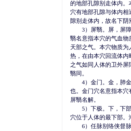
的地部孔隙别走体内。
穴有地部孔隙与体内相
隙别走体内，故名下阴
3）屏翳。屏，屏障
翳名意指本穴的气血物
天部之气。本穴物质为
热，在由本穴回流体内
之气如同人体的卫外屏
翳同。
4）金门。金，肺金
也。金门穴名意指本穴
屏翳名解。
5）下极。下，下部
穴位于人体的最下部。
6）任脉别络侠督脉