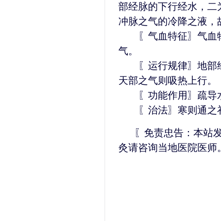
部经脉的下行经水，二
冲脉之气的冷降之液，
〖气血特征〗气血物
气。
〖运行规律〗地部经
天部之气则吸热上行。
〖功能作用〗疏导水
〖治法〗寒则通之补
〖免责忠告：本站
灸请咨询当地医院医师