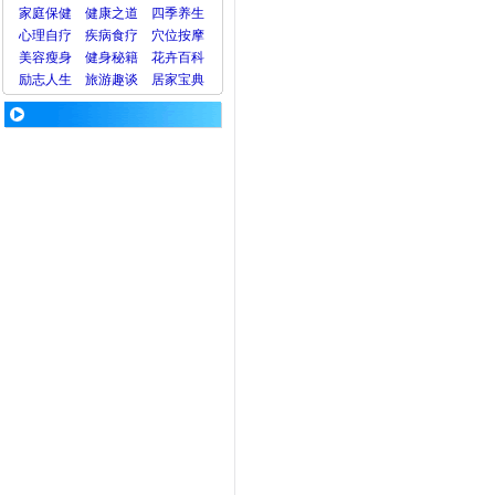
家庭保健
健康之道
四季养生
心理
自疗
疾病
食疗
穴位
按摩
美容
瘦身
健身
秘籍
花卉
百科
励志人生
旅游
趣谈
居家宝典