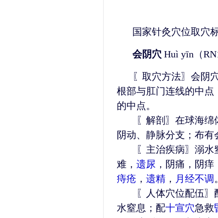
国家针灸穴位取穴
会阴穴
Huì yīn（R
〖取穴方法〗会阴
根部与肛门连线的中点
的中点。
〖解剖〗在球海绵体
阴动、静脉分支；布有
〖主治疾病〗溺水
难，
遗尿
，阴痛，阴痒
痔疮
，
遗精
，
月经不调
〖人体穴位配伍〗配
水窒息；配
十宣穴
急救