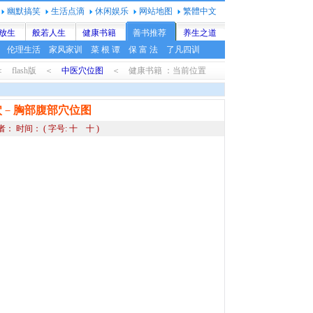
幽默搞笑
生活点滴
休闲娱乐
网站地图
繁體中文
放生
般若人生
健康书籍
善书推荐
养生之道
伦理生活
家风家训
菜 根 谭
保 富 法
了凡四训
 flash版 ＜
中医穴位图
＜ 健康书籍 ：当前位置
穴
－
胸部腹部穴位图
者： 时间：
( 字号:
十
十
)