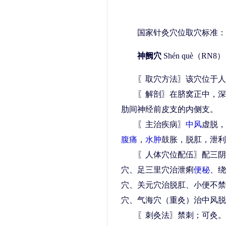
国家针灸穴位取穴标准：
神阙穴
Shén què（RN8）
〖取穴方法〗该穴位于人
〖解剖〗在脐窝正中，深部
肋间神经前皮支的内侧支。
〖主治疾病〗
中风
虚脱，
腹痛
，
水肿
鼓胀，脱肛，泄利
〖人体穴位配伍〗配三阴交
穴、足三里穴治泄痢
便秘
、绕
穴、关元穴治脱肛、小便不禁
穴、气海穴（重灸）治中风脱
〖刺灸法〗禁刺；可灸。