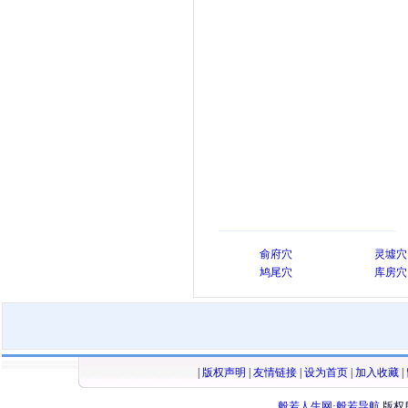
俞府穴
灵墟穴
鸠尾穴
库房穴
|
版权声明
|
友情链接
|
设为首页
|
加入收藏
|
般若人生网·般若导航
版权