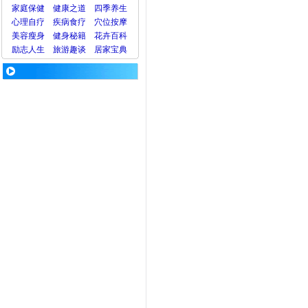
家庭保健
健康之道
四季养生
心理
自疗
疾病
食疗
穴位
按摩
美容
瘦身
健身
秘籍
花卉
百科
励志人生
旅游
趣谈
居家宝典