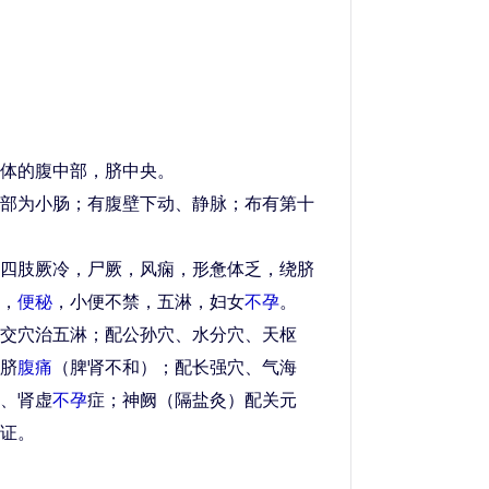
体的腹中部，脐中央。
为小肠；有腹壁下动、静脉；布有第十
四肢厥冷，尸厥，风痫，形惫体乏，绕脐
，
便秘
，小便不禁，五淋，妇女
不孕
。
穴治五淋；配公孙穴、水分穴、天枢
脐
腹痛
（脾肾不和）；配长强穴、气海
、肾虚
不孕
症；神阙（隔盐灸）配关元
证。