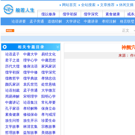
网站首页
全站搜索
文章推荐
休闲文摘
儒以修身
儒学初探
儒学深究
素食健康
戒杀
论语讲要
孟子旁通
道德经解
大学讲记
中庸讲录
孝经注解
格言联璧
正文 ＜
相 关 专 题 目 录
神阙
论语
孟子
中庸
大学
易经文化
来源： 作
君子之道
理学心学
中庸思想
历代大儒
修身法语
家风家训
儒学初探
儒学中修
儒学深究
儒教哲学
儒学典故
孝悌忠信
颜氏家训
袁氏世范
处世悬镜
论语别裁
孟子旁通
大学微言
周易禅解
宋明理学
阳明心学
中庸讲记
论语集注
常礼举要
孔子家语
孝经解释
保身立命
素食健康
修福保命
孝与戒淫
放生问答
放生开示
珍爱生命
文学故事
林清玄集
宗教故事
哲理故事
益智故事
美德故事