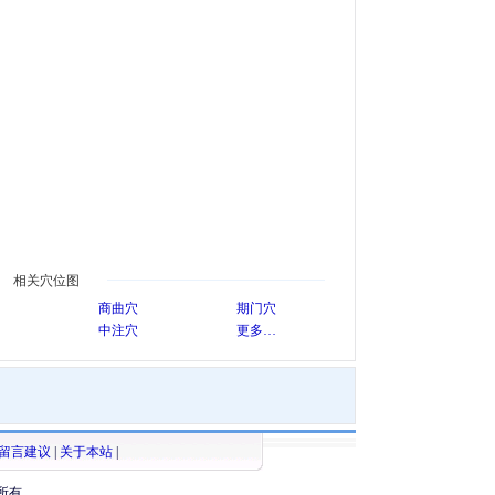
相关穴位图
商曲穴
期门穴
中注穴
更多…
留言建议
|
关于本站
|
所有