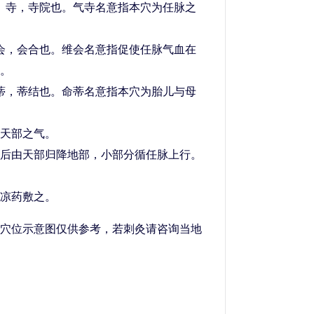
寺，寺院也。气寺名意指本穴为任脉之
，会合也。维会名意指促使任脉气血在
。
，蒂结也。命蒂名意指本穴为胎儿与母
天部之气。
由天部归降地部，小部分循任脉上行。
凉药敷之。
穴位示意图仅供参考，若刺灸请咨询当地