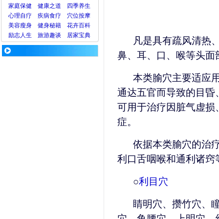
家庭保健
健康之道
四季养生
心理
自疗
疾病
食疗
穴位
按摩
美容
瘦身
健身
秘籍
花卉
百科
励志人生
旅游
趣谈
居家宝典
凡是具有疏风清热
鼻、耳、口、喉等头面
本类腧穴主要适应
通达五官而导致的目昏
可用于治疗因脏气虚损
症。
依据本类腧穴的治
利口舌咽喉和通利诸窍
○
利目穴
睛明穴、攒竹穴、
穴、鱼腰穴、上明穴、