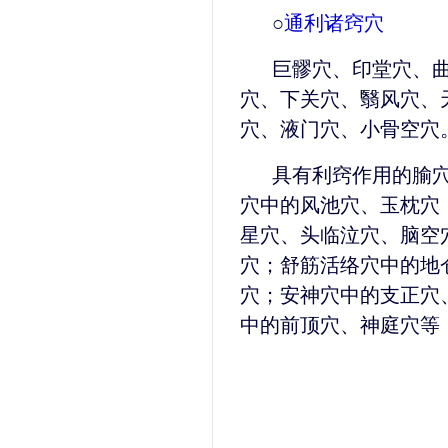
○
通利诸窍穴
巨髎穴、印堂穴、
穴、下关穴、翳风穴、
穴、液门穴、小骨空穴
具有利窍作用的腧
穴中的风池穴、玉枕穴
星穴、头临泣穴、脑空
穴；舒筋活络穴中的地
穴；安神穴中的支正穴
中的前顶穴、神庭穴等