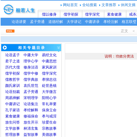
网站首页
全站搜索
文章推荐
休闲文摘
儒以修身
儒学初探
儒学深究
素食健康
戒杀
论语讲要
孟子旁通
道德经解
大学讲记
中庸讲录
孝经注解
格言联璧
正文 
相 关 专 题 目 录
论语
孟子
中庸
大学
易经文化
说明：功效分类法
君子之道
理学心学
中庸思想
历代大儒
修身法语
家风家训
儒学初探
儒学中修
儒学深究
儒教哲学
儒学典故
孝悌忠信
颜氏家训
袁氏世范
处世悬镜
论语别裁
孟子旁通
大学微言
周易禅解
宋明理学
阳明心学
中庸讲记
论语集注
常礼举要
孔子家语
孝经解释
保身立命
素食健康
修福保命
孝与戒淫
放生问答
放生开示
珍爱生命
文学故事
林清玄集
宗教故事
哲理故事
益智故事
美德故事