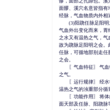
髎，面部之孔隙也。溪
面髎、溪穴名意皆指有
经脉，气血物质内外相
(3)阳跷任脉足阳明
气血外出变化而来，胃
之水又有温热之气，气
故为跷脉足阳明之会。
任脉，可循地部别走任
之会。
〖气血特征〗 气血
之气。
〖运行规律〗 经水
温热之气的浊重部分循
〖功能作用〗 将体
面天部及任脉、阳跷脉