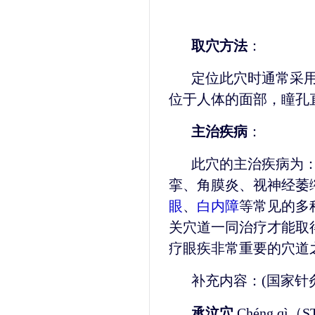
取穴方法
：
定位此穴时通常采
位于人体的面部，瞳孔
主治疾病
：
此穴的主治疾病为
挛、角膜炎、视神经萎
眼
、
白内障
等常见的多
关穴道一同治疗才能取
疗眼疾非常重要的穴道
补充内容：(国家针
承泣穴
Chéng qì（