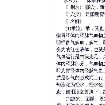
承泣穴 阳跷任脉
〖别名〗 鼷穴，面
〖穴义〗 足阳明胃
〖名解〗
(1)承泣。承，受也
指胃经体内经脉气血物
明经多气多血，多气，
变为的红色液体，也就
气血运行是由头走足，
体内经脉部分，气血物
即为胃经体内经脉气血
质是以气的形式而上行
却液化为经水，经水位
态，如泪液之要滴下，
(2)鼷穴、面髎、溪