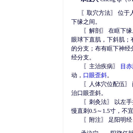
〖取穴方法〗 位于
下缘之间。
〖解剖〗 在眶下缘
眼球下直肌，下斜肌；
的分支；布有眶下神经
经分支。
〖主治疾病〗
目赤
动，
口眼歪斜
。
〖人体穴位配伍〗 
治口眼歪斜。
〖刺灸法〗 以左手
慢直刺0.5～1.5寸
〖附注〗 足阳明经