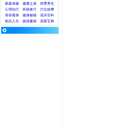
家庭保健
健康之道
四季养生
心理
自疗
疾病
食疗
穴位
按摩
美容
瘦身
健身
秘籍
花卉
百科
励志人生
旅游
趣谈
居家宝典