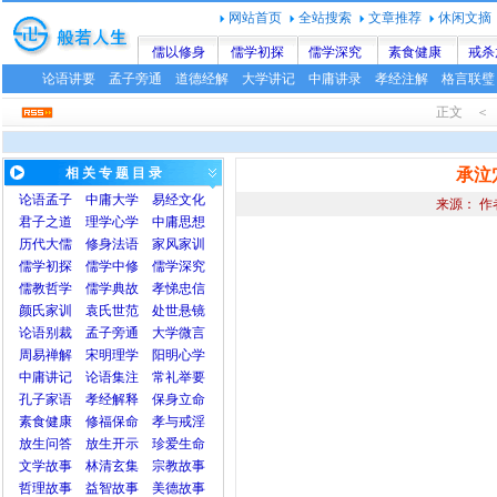
网站首页
全站搜索
文章推荐
休闲文摘
儒以修身
儒学初探
儒学深究
素食健康
戒杀
论语讲要
孟子旁通
道德经解
大学讲记
中庸讲录
孝经注解
格言联璧
正文 ＜ 
相 关 专 题 目 录
承泣
论语
孟子
中庸
大学
易经文化
来源： 作
君子之道
理学心学
中庸思想
历代大儒
修身法语
家风家训
儒学初探
儒学中修
儒学深究
儒教哲学
儒学典故
孝悌忠信
颜氏家训
袁氏世范
处世悬镜
论语别裁
孟子旁通
大学微言
周易禅解
宋明理学
阳明心学
中庸讲记
论语集注
常礼举要
孔子家语
孝经解释
保身立命
素食健康
修福保命
孝与戒淫
放生问答
放生开示
珍爱生命
文学故事
林清玄集
宗教故事
哲理故事
益智故事
美德故事