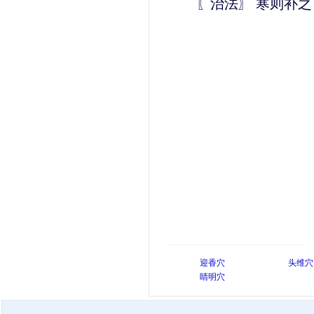
〖治法〗 寒则补之
迎香穴
头维穴
睛明穴