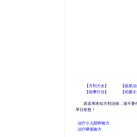
【
方剂大全
】 【
蔬菜治
【
按摩疗法
】 【
药膳大
若采用本站方剂治病，请不要作
早日痊愈！
·
治疗小儿阴肿验方
·
治疗哮喘验方