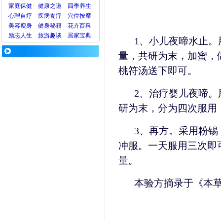
家庭保健
健康之道
四季养生
心理
自疗
疾病
食疗
穴位
按摩
美容
瘦身
健身
秘籍
花卉
百科
励志人生
旅游
趣谈
居家宝典
1、小儿夜啼水止
量，共研为末，加蜜，
桃符汤送下即可。
2、治疗婴儿夜啼
研为末，分为四次服用
3、再方。采用粉
冲服。一天服用三次即
量。
本验方摘录于《本