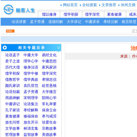
网站首页
全站搜索
文章推荐
休闲文摘
儒以修身
儒学初探
儒学深究
素食健康
戒杀
论语讲要
孟子旁通
道德经解
大学讲记
中庸讲录
孝经注解
格言联璧
正
相 关 专 题 目 录
治
论语
孟子
中庸
大学
易经文化
来源： 作
君子之道
理学心学
中庸思想
历代大儒
修身法语
家风家训
儒学初探
儒学中修
儒学深究
儒教哲学
儒学典故
孝悌忠信
颜氏家训
袁氏世范
处世悬镜
论语别裁
孟子旁通
大学微言
周易禅解
宋明理学
阳明心学
中庸讲记
论语集注
常礼举要
孔子家语
孝经解释
保身立命
素食健康
修福保命
孝与戒淫
放生问答
放生开示
珍爱生命
文学故事
林清玄集
宗教故事
哲理故事
益智故事
美德故事