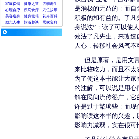
家庭保健
健康之道
四季养生
是消极的无益的；而自
心理
自疗
疾病
食疗
穴位
按摩
美容
瘦身
健身
秘籍
花卉
百科
积极的和有益的。了凡
励志人生
旅游
趣谈
居家宝典
身说法”；读了可以使
效法了凡先生，来改造
人心，转移社会风气不
但是原著，是用文
来比较吃力，而且不太
为了使这本书能让大家
的注解，可以说是用心
解在民间流传很广，它
许是过于繁琐些；而现
影响读这本书的兴趣，
影响力减弱，实在很可