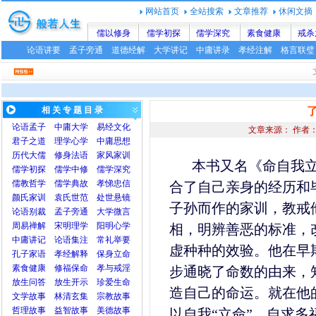
网站首页
全站搜索
文章推荐
休闲文摘
儒以修身
儒学初探
儒学深究
素食健康
戒杀
论语讲要
孟子旁通
道德经解
大学讲记
中庸讲录
孝经注解
格言联璧
相 关 专 题 目 录
论语
孟子
中庸
大学
易经文化
文章来源： 作者
君子之道
理学心学
中庸思想
历代大儒
修身法语
家风家训
本书又名《命自我
儒学初探
儒学中修
儒学深究
儒教哲学
儒学典故
孝悌忠信
合了自己亲身的经历和
颜氏家训
袁氏世范
处世悬镜
子孙而作的家训，教戒
论语别裁
孟子旁通
大学微言
周易禅解
宋明理学
阳明心学
相，明辨善恶的标准，
中庸讲记
论语集注
常礼举要
虚种种的效验。他在早
孔子家语
孝经解释
保身立命
素食健康
修福保命
孝与戒淫
步通晓了命数的由来，
放生问答
放生开示
珍爱生命
造自己的命运。就在他
文学故事
林清玄集
宗教故事
哲理故事
益智故事
美德故事
以自我“立命”，自求