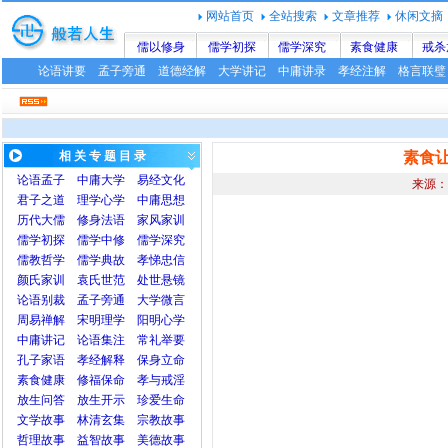
网站首页
全站搜索
文章推荐
休闲文摘
儒以修身
儒学初探
儒学深究
素食健康
戒杀
论语讲要
孟子旁通
道德经解
大学讲记
中庸讲录
孝经注解
格言联璧
相 关 专 题 目 录
素食
论语
孟子
中庸
大学
易经文化
来源：
君子之道
理学心学
中庸思想
历代大儒
修身法语
家风家训
儒学初探
儒学中修
儒学深究
儒教哲学
儒学典故
孝悌忠信
颜氏家训
袁氏世范
处世悬镜
论语别裁
孟子旁通
大学微言
周易禅解
宋明理学
阳明心学
中庸讲记
论语集注
常礼举要
孔子家语
孝经解释
保身立命
素食健康
修福保命
孝与戒淫
放生问答
放生开示
珍爱生命
文学故事
林清玄集
宗教故事
哲理故事
益智故事
美德故事