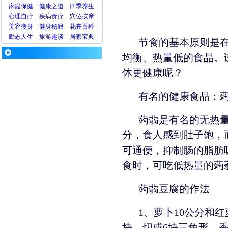
家庭保健
健康之道
四季养生
心理
自疗
疾病
食疗
穴位
按摩
美容
瘦身
健身
秘籍
花卉
百科
励志人生
旅游
趣谈
居家宝典
节食的基本原则是
均衡、热量低的食品。
体更健康呢？
有名的健康食品：
蒟蒻是有名的无热量
分，食人感到肚子饱，
可通便，抑制肠的脂肪
食时，可吃低热量的蒟
蒟蒻豆腐的作法
1、萝卜10公分和
块，切成6块三角形，