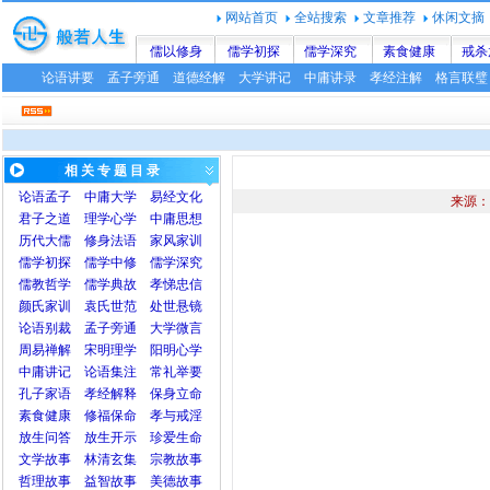
网站首页
全站搜索
文章推荐
休闲文摘
儒以修身
儒学初探
儒学深究
素食健康
戒杀
论语讲要
孟子旁通
道德经解
大学讲记
中庸讲录
孝经注解
格言联璧
相 关 专 题 目 录
论语
孟子
中庸
大学
易经文化
来源：
君子之道
理学心学
中庸思想
历代大儒
修身法语
家风家训
儒学初探
儒学中修
儒学深究
儒教哲学
儒学典故
孝悌忠信
颜氏家训
袁氏世范
处世悬镜
论语别裁
孟子旁通
大学微言
周易禅解
宋明理学
阳明心学
中庸讲记
论语集注
常礼举要
孔子家语
孝经解释
保身立命
素食健康
修福保命
孝与戒淫
放生问答
放生开示
珍爱生命
文学故事
林清玄集
宗教故事
哲理故事
益智故事
美德故事