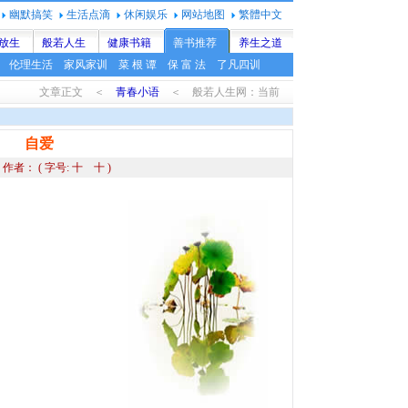
幽默搞笑
生活点滴
休闲娱乐
网站地图
繁體中文
放生
般若人生
健康书籍
善书推荐
养生之道
伦理生活
家风家训
菜 根 谭
保 富 法
了凡四训
文章正文 ＜
青春小语
＜ 般若人生网：当前
自爱
 作者：
( 字号:
十
十
)