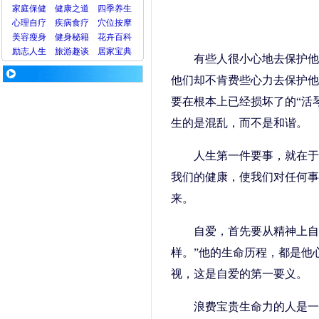
家庭保健
健康之道
四季养生
心理
自疗
疾病
食疗
穴位
按摩
美容
瘦身
健身
秘籍
花卉
百科
励志人生
旅游
趣谈
居家宝典
有些人很小心地去保护他
他们却不肯费些心力去保护他
要在根本上已经损坏了的“活
生的是混乱，而不是和谐。
人生第一件要事，就在于
我们的健康，使我们对任何事
来。
自爱，首先要从精神上自
样。”他的生命历程，都是他
视，这是自爱的第一要义。
浪费宝贵生命力的人是一