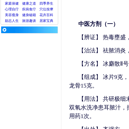
家庭保健
健康之道
四季养生
心理
自疗
疾病
食疗
穴位
按摩
美容
瘦身
健身
秘籍
花卉
百科
励志人生
旅游
趣谈
居家宝典
中医方剂（一）
【辨证】 热毒壅盛
【治法】 祛脓消炎
【方名】 冰麝散Ⅱ
【组成】 冰片9克，
龙骨15克。
【用法】 共研极细
双氧水洗净患耳脓汁，
用药1次。