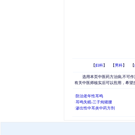
【
妇科
】 【
男科
】 【
选用本页中医药方治病,不可作
有关中医师核实后可以煎用，希望
·
防治老年性耳鸣
·
耳鸣失眠-三子炖猪腰
·
渗出性中耳炎中药方剂