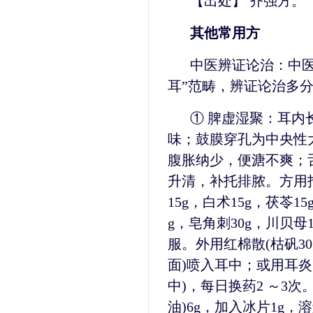
【出处】 齐强方。
其他常用方
中医辨证论治：中医
耳”范畴，辨证论治多
① 脾虚湿聚：耳内
味；鼓膜穿孔为中央性
腹胀纳少，便溏不爽；
升清，补托排脓。方用托
15g，白术15g，茯苓15
g，皂角刺30g，川贝母1
服。外用红棉散(枯矾30
面)喷入耳中；或用耳炎
中)，每日换药2 ～3
油)6g，加入冰片1g