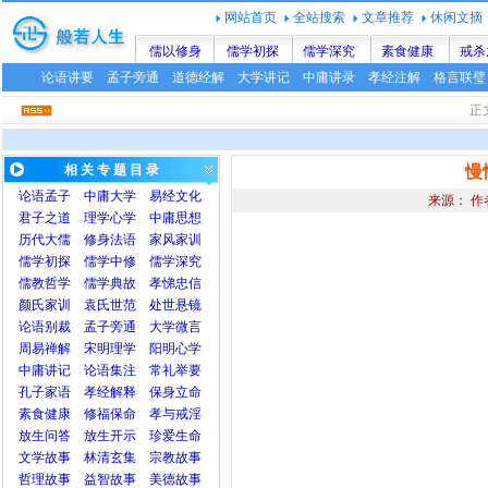
网站首页
全站搜索
文章推荐
休闲文摘
儒以修身
儒学初探
儒学深究
素食健康
戒杀
论语讲要
孟子旁通
道德经解
大学讲记
中庸讲录
孝经注解
格言联璧
正
相 关 专 题 目 录
慢
论语
孟子
中庸
大学
易经文化
来源： 作
君子之道
理学心学
中庸思想
历代大儒
修身法语
家风家训
儒学初探
儒学中修
儒学深究
儒教哲学
儒学典故
孝悌忠信
颜氏家训
袁氏世范
处世悬镜
论语别裁
孟子旁通
大学微言
周易禅解
宋明理学
阳明心学
中庸讲记
论语集注
常礼举要
孔子家语
孝经解释
保身立命
素食健康
修福保命
孝与戒淫
放生问答
放生开示
珍爱生命
文学故事
林清玄集
宗教故事
哲理故事
益智故事
美德故事