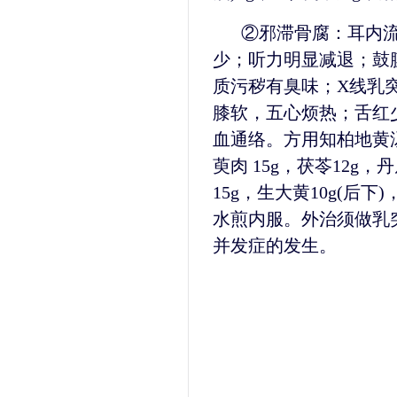
②邪滞骨腐：耳内
少；听力明显减退；鼓
质污秽有臭味；X线乳
膝软，五心烦热；舌红
血通络。方用知柏地黄汤
萸肉 15g，茯苓12g，
15g，生大黄10g(后下)
水煎内服。外治须做乳
并发症的发生。