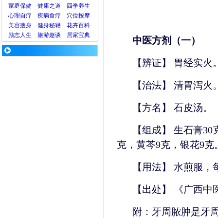
家庭保健
健康之道
四季养生
心理
自疗
疾病
食疗
穴位
按摩
美容
瘦身
健身
秘籍
花卉
百科
励志人生
旅游
趣谈
居家宝典
中医方剂（一）
【辨证】 胃经实火
【治法】 清胃泻火
【方名】 石皮汤。
【组成】 生石膏30
克，黄芩9克，银花9克
【用法】 水煎服，
【出处】 《广西中
附：牙周脓肿是牙