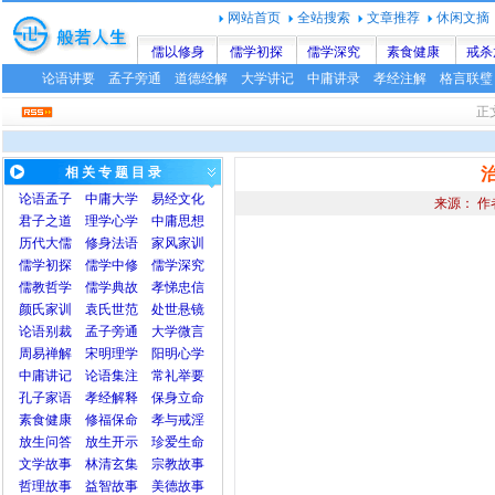
网站首页
全站搜索
文章推荐
休闲文摘
儒以修身
儒学初探
儒学深究
素食健康
戒杀
论语讲要
孟子旁通
道德经解
大学讲记
中庸讲录
孝经注解
格言联璧
正
相 关 专 题 目 录
论语
孟子
中庸
大学
易经文化
来源： 作
君子之道
理学心学
中庸思想
历代大儒
修身法语
家风家训
儒学初探
儒学中修
儒学深究
儒教哲学
儒学典故
孝悌忠信
颜氏家训
袁氏世范
处世悬镜
论语别裁
孟子旁通
大学微言
周易禅解
宋明理学
阳明心学
中庸讲记
论语集注
常礼举要
孔子家语
孝经解释
保身立命
素食健康
修福保命
孝与戒淫
放生问答
放生开示
珍爱生命
文学故事
林清玄集
宗教故事
哲理故事
益智故事
美德故事