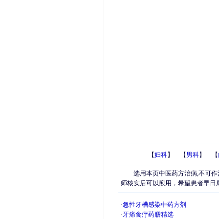
【
妇科
】 【
男科
】 【
选用本页中医药方治病,不可作
师核实后可以煎用，希望患者早日
·
急性牙槽感染中药方剂
·
牙痛食疗药膳精选