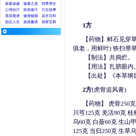
家庭保健
健康之道
四季养生
心理
自疗
疾病
食疗
穴位
按摩
美容
瘦身
健身
秘籍
花卉
百科
励志人生
旅游
趣谈
居家宝典
1方
【药物】鲜石见穿草
俱老，用鲜叶) 铁扫帚草
【制法】共捣烂。
【用法】扎脐眼内。
【出处】《本草纲目
2方
(虎骨追风膏)
【药物】 虎骨250克 
川芎125克 羌活90克 桂
乌60克 白蔹60克 生山甲
125克 当归250克 生草