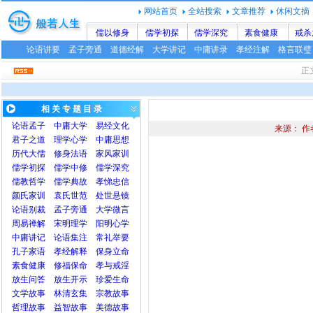
网站首页
全站搜索
文章推荐
休闲文摘
儒以修身
儒学初探
儒学深究
素食健康
戒杀
论语讲要
孟子旁通
道德经解
大学讲记
中庸讲录
孝经注解
格言联璧
正
相 关 专 题 目 录
论语
孟子
中庸
大学
易经文化
来源： 作
君子之道
理学心学
中庸思想
历代大儒
修身法语
家风家训
儒学初探
儒学中修
儒学深究
儒教哲学
儒学典故
孝悌忠信
颜氏家训
袁氏世范
处世悬镜
论语别裁
孟子旁通
大学微言
周易禅解
宋明理学
阳明心学
中庸讲记
论语集注
常礼举要
孔子家语
孝经解释
保身立命
素食健康
修福保命
孝与戒淫
放生问答
放生开示
珍爱生命
文学故事
林清玄集
宗教故事
哲理故事
益智故事
美德故事