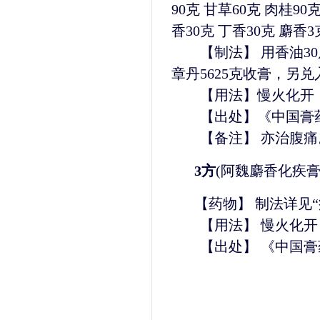
90克 甘草60克 肉桂90
香30克 丁香30克 麝香
【制法】 用香油30
章丹5625克收膏，另兑
【用法】慢火化开，
【出处】《中国膏
【备注】 亦治腹痛
3方
(阿魏麝香化疾膏
【药物】 制法详见“
【用法】 慢火化开
【出处】 《中国膏