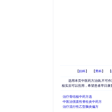
【
妇科
】 【
男科
】 【
选用本页中医药方治病,不可作
核实后可以煎用，希望患者早日康
·
治疗骨结核中药方选
·
中医治强直性脊柱炎中药方
·
治疗流行性乙型脑炎偏方