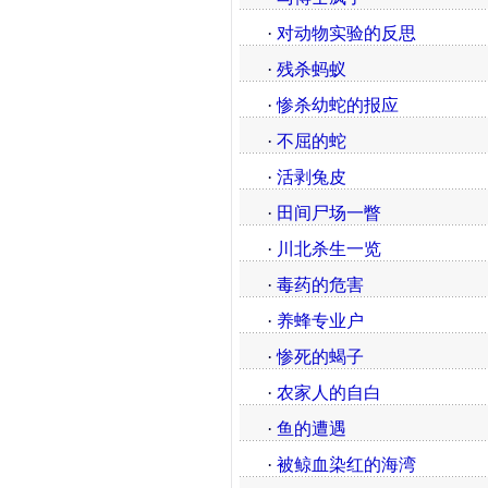
·
对动物实验的反思
·
残杀蚂蚁
·
惨杀幼蛇的报应
·
不屈的蛇
·
活剥兔皮
·
田间尸场一瞥
·
川北杀生一览
·
毒药的危害
·
养蜂专业户
·
惨死的蝎子
·
农家人的自白
·
鱼的遭遇
·
被鲸血染红的海湾