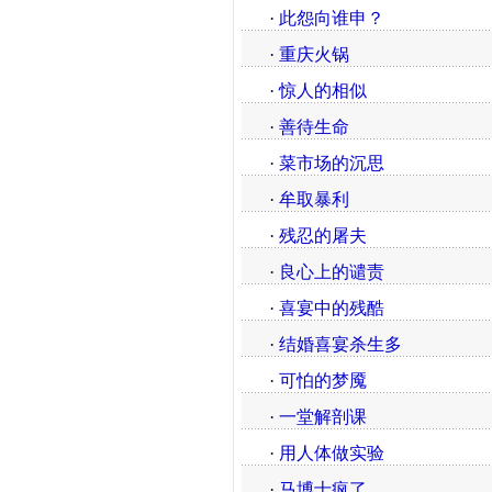
·
此怨向谁申？
·
重庆火锅
·
惊人的相似
·
善待生命
·
菜市场的沉思
·
牟取暴利
·
残忍的屠夫
·
良心上的谴责
·
喜宴中的残酷
·
结婚喜宴杀生多
·
可怕的梦魇
·
一堂解剖课
·
用人体做实验
·
马博士疯了