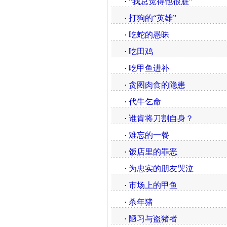
·
“我总觉得他很脏”
·
打狗的“英雄”
·
吃蛇的愚昧
·
吃田鸡
·
吃甲鱼进补
·
贪图肉食的隐患
·
代牛乞命
·
谁肯将刀割自身？
·
难忘的一餐
·
饭店里的罪恶
·
为忠实的朋友哭泣
·
市场上的甲鱼
·
杀年猪
·
陋习与盗猪者