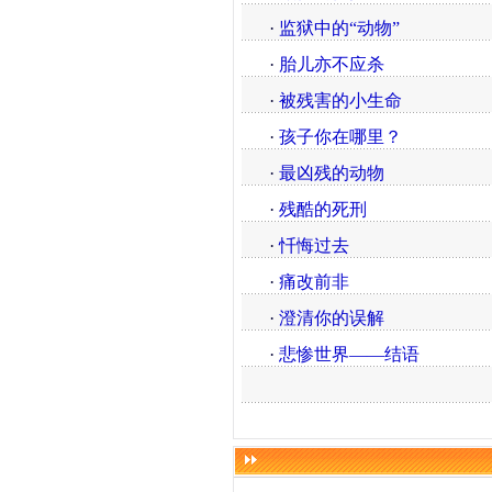
·
监狱中的“动物”
·
胎儿亦不应杀
·
被残害的小生命
·
孩子你在哪里？
·
最凶残的动物
·
残酷的死刑
·
忏悔过去
·
痛改前非
·
澄清你的误解
·
悲惨世界——结语