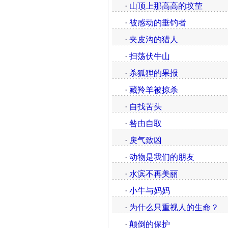
·
山顶上那高高的坟茔
·
被感动的垂钓者
·
夹皮沟的猎人
·
扫荡伏牛山
·
杀狐狸的果报
·
藏羚羊被掠杀
·
自找苦头
·
咎由自取
·
戾气致凶
·
动物是我们的朋友
·
水滨不再美丽
·
小牛与妈妈
·
为什么只重视人的生命？
·
颠倒的保护