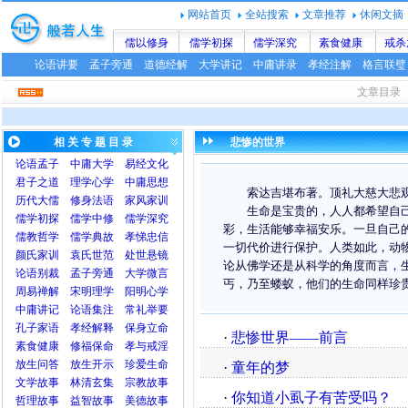
网站首页
全站搜索
文章推荐
休闲文摘
儒以修身
儒学初探
儒学深究
素食健康
戒杀
论语讲要
孟子旁通
道德经解
大学讲记
中庸讲录
孝经注解
格言联璧
文章目录
相 关 专 题 目 录
悲惨的世界
论语
孟子
中庸
大学
易经文化
君子之道
理学心学
中庸思想
索达吉堪布著。顶礼大慈大悲观
历代大儒
修身法语
家风家训
生命是宝贵的，人人都希望自己
儒学初探
儒学中修
儒学深究
彩，生活能够幸福安乐。一旦自己
儒教哲学
儒学典故
孝悌忠信
一切代价进行保护。人类如此，动
颜氏家训
袁氏世范
处世悬镜
论从佛学还是从科学的角度而言，
论语别裁
孟子旁通
大学微言
丐，乃至蝼蚁，他们的生命同样珍
周易禅解
宋明理学
阳明心学
中庸讲记
论语集注
常礼举要
孔子家语
孝经解释
保身立命
·
悲惨世界——前言
素食健康
修福保命
孝与戒淫
放生问答
放生开示
珍爱生命
·
童年的梦
文学故事
林清玄集
宗教故事
·
你知道小虱子有苦受吗？
哲理故事
益智故事
美德故事