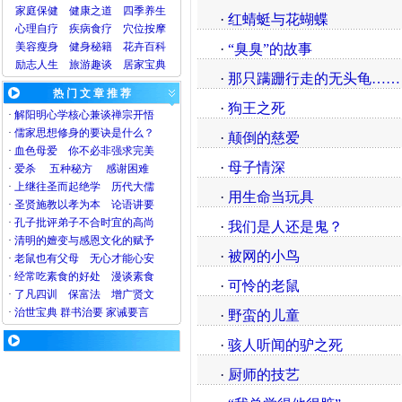
家庭保健
健康之道
四季养生
·
红蜻蜓与花蝴蝶
心理
自疗
疾病
食疗
穴位
按摩
美容
瘦身
健身
秘籍
花卉
百科
·
“臭臭”的故事
励志人生
旅游
趣谈
居家宝典
·
那只蹒跚行走的无头龟……
热 门 文 章 推 荐
·
狗王之死
·
解阳明心学核心兼谈禅宗开悟
·
儒家思想修身的要诀是什么？
·
颠倒的慈爱
·
血色母爱
你不必非强求完美
·
母子情深
·
爱杀
五种秘方
感谢困难
·
上继往圣而起绝学
历代大儒
·
用生命当玩具
·
圣贤施教以孝为本
论语讲要
·
孔子批评弟子不合时宜的高尚
·
我们是人还是鬼？
·
清明的嬗变与感恩文化的赋予
·
被网的小鸟
·
老鼠也有父母
无心才能心安
·
经常吃素食的好处
漫谈素食
·
可怜的老鼠
·
了凡四训
保富法
增广贤文
·
治世宝典
群书治要
家诫要言
·
野蛮的儿童
·
骇人听闻的驴之死
·
厨师的技艺