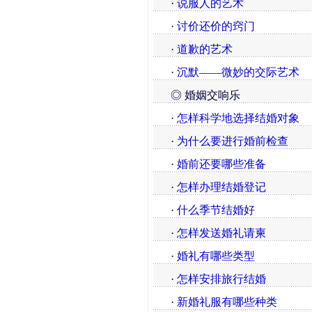
·
说服人的艺术
·
讨价还价的窍门
·
道歉的艺术
·
沉默——微妙的交际艺术
◎ 婚姻交响乐
·
怎样科学地选择结婚对象
·
为什么要进行婚前检查
·
婚前还要哪些准备
·
怎样办理结婚登记
·
什么季节结婚好
·
怎样发送婚礼请柬
·
婚礼有哪些类型
·
怎样安排旅行结婚
·
新婚礼服有哪些种类