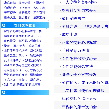
·
与人交往的良好性格
家庭保健
健康之道
四季养生
心理
自疗
疾病
食疗
穴位
按摩
·
增强社交能力六要素
美容
瘦身
健身
秘籍
花卉
百科
励志人生
旅游
趣谈
居家宝典
·
如何消除焦虑
热 门 文 章 推 荐
·
养身之道——得之淡然，失
·
解阳明心学核心兼谈禅宗开悟
·
成功十诀
·
儒家思想修身的要诀是什么？
·
血色母爱
你不必非强求完美
·
正常的交际心理标准
·
爱杀
五种秘方
感谢困难
·
千种笑意万般情
·
上继往圣而起绝学
历代大儒
·
圣贤施教以孝为本
论语讲要
·
女性怎样保持仪态美
·
孔子批评弟子不合时宜的高尚
·
清明的嬗变与感恩文化的赋予
·
女性站姿锻炼方法
·
老鼠也有父母
无心才能心安
·
哪些女子不宜留长发
·
经常吃素食的好处
漫谈素食
·
了凡四训
保富法
增广贤文
·
如何拍照才能显示服饰的魅
·
治世宝典
群书治要
家诫要言
·
礼尚往来可使你心理健康
·
现代交际的追求方式
·
重视你的第一次约会