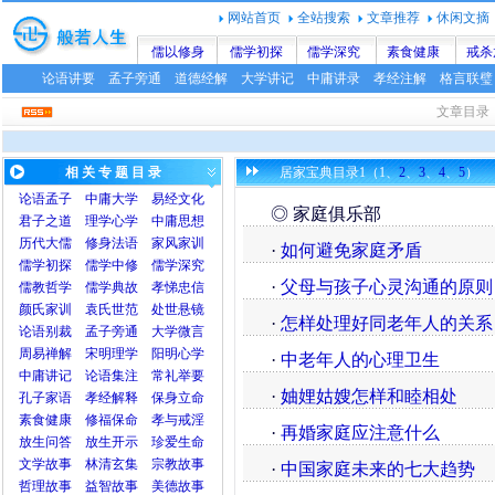
网站首页
全站搜索
文章推荐
休闲文摘
儒以修身
儒学初探
儒学深究
素食健康
戒杀
论语讲要
孟子旁通
道德经解
大学讲记
中庸讲录
孝经注解
格言联璧
文章目录
相 关 专 题 目 录
居家宝典目录1（1、
2
、
3
、
4
、
5
）
论语
孟子
中庸
大学
易经文化
◎ 家庭俱乐部
君子之道
理学心学
中庸思想
历代大儒
修身法语
家风家训
·
如何避免家庭矛盾
儒学初探
儒学中修
儒学深究
·
父母与孩子心灵沟通的原则
儒教哲学
儒学典故
孝悌忠信
颜氏家训
袁氏世范
处世悬镜
·
怎样处理好同老年人的关系
论语别裁
孟子旁通
大学微言
周易禅解
宋明理学
阳明心学
·
中老年人的心理卫生
中庸讲记
论语集注
常礼举要
·
妯娌姑嫂怎样和睦相处
孔子家语
孝经解释
保身立命
素食健康
修福保命
孝与戒淫
·
再婚家庭应注意什么
放生问答
放生开示
珍爱生命
文学故事
林清玄集
宗教故事
·
中国家庭未来的七大趋势
哲理故事
益智故事
美德故事