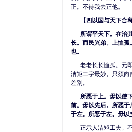
正。不待我去正他。
【四以国与天下合
所谓平天下。在治
长。而民兴弟。上恤孤
也。
老老长长恤孤。元
洁矩二字最妙。只须向
差别。
所恶于上。毋以使
前。毋以先后。所恶于
于左。所恶于左。毋以
正示人洁矩工夫。