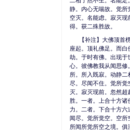
二相了然不生。名能定
静。内心无喘故。觉所
空灭。名能虑。寂灭现
得。获二殊胜故。
【补注】大佛顶首
座起。顶礼佛足。而白
劫。于时有佛。出现于
心。彼佛教我从闻思修
所。所入既寂。动静二
尽。尽闻不住。觉所觉
灭。寂灭现前。忽然超
胜。一者。上合十方诸
力。二者。下合十方六
闻尽。觉所觉空。空所
所闻所觉所空之境。俱