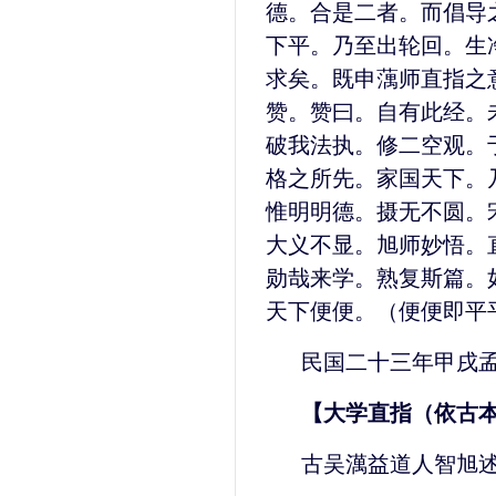
德。合是二者。而倡导
下平。乃至出轮回。生
求矣。既申蕅师直指之
赞。赞曰。自有此经。
破我法执。修二空观。
格之所先。家国天下。
惟明明德。摄无不圆。
大义不显。旭师妙悟。
勋哉来学。熟复斯篇。
天下便便。（便便即平
民国二十三年甲戌
【大学直指（依古
古吴澫益道人智旭