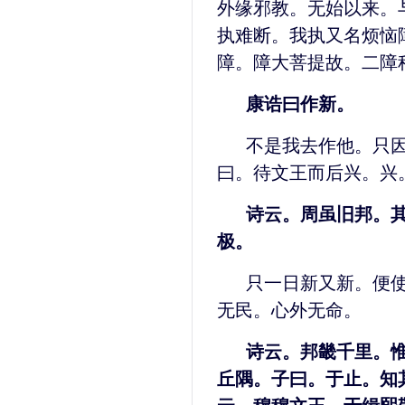
外缘邪教。无始以来。
执难断。我执又名烦恼
障。障大菩提故。二障
康诰曰作新。
不是我去作他。只
曰。待文王而后兴。兴
诗云。周虽旧邦。
极。
只一日新又新。便
无民。心外无命。
诗云。邦畿千里。
丘隅。子曰。于止。知