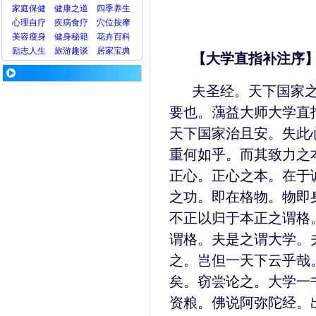
家庭保健
健康之道
四季养生
心理
自疗
疾病
食疗
穴位
按摩
美容
瘦身
健身
秘籍
花卉
百科
励志人生
旅游
趣谈
居家宝典
【大学直指补注序
夫圣经。天下国家
要也。蕅益大师大学直
天下国家治且安。失此
重何如乎。而其致力之
正心。正心之本。在于
之功。即在格物。物即
不正以归于本正之谓格
谓格。夫是之谓大学。
之。岂但一天下云乎哉
矣。窃尝论之。大学一
资粮。佛说阿弥陀经。