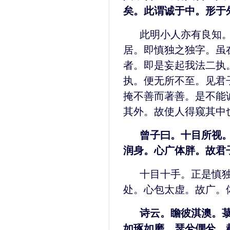
矣。此谓诚于中。形于
此明小人亦有良知
居。即慎独之独字。虽
者。即是妄起我法二执
执。便无所不至。见君
掩不善而著善。是不能
其外。故使人得窥其中
曾子曰。十目所视
润身。心广体胖。故君
十目十手。正是慎
处。心包太虚。故广。
诗云。瞻彼淇澳。
如琢如磨。瑟兮僩兮。