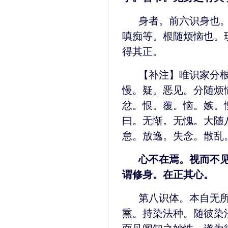
身者。前六识身也
嗔痴等。根随烦恼也。
得其正。
【补注】唯识家分
慢。疑。恶见。分随烦
忿。恨。覆。恼。嫉。
曰。无惭。无愧。大随
怠。放逸。失念。散乱
心不在焉。视而不
谓修身。在正其心。
第八识体。本自无
熏。持染法种。随彼染