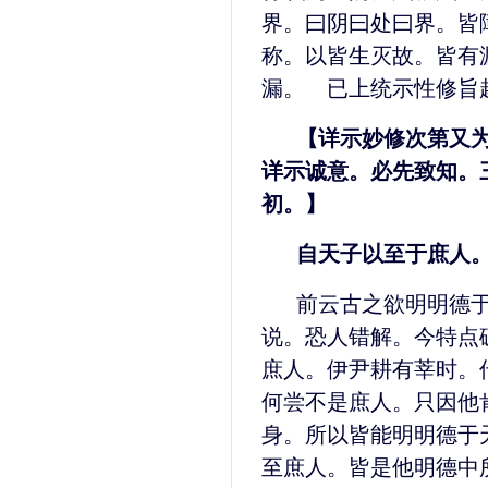
界。曰阴曰处曰界。皆
称。以皆生灭故。皆有
漏。 已上统示性修旨
【详示妙修次第又
详示诚意。必先致知。
初。】
自天子以至于庶人
前云古之欲明明德
说。恐人错解。今特点
庶人。伊尹耕有莘时。
何尝不是庶人。只因他
身。所以皆能明明德于
至庶人。皆是他明德中