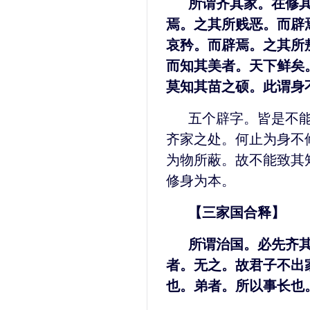
所谓齐其家。在修
焉。之其所贱恶。而辟
哀矜。而辟焉。之其所
而知其美者。天下鲜矣
莫知其苗之硕。此谓身
五个辟字。皆是不
齐家之处。何止为身不
为物所蔽。故不能致其
修身为本。
【三家国合释】
所谓治国。必先齐
者。无之。故君子不出
也。弟者。所以事长也