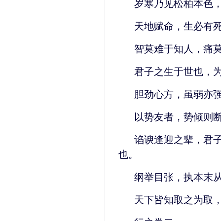
岁寒乃见松柏本色
天地赋命，生必有
智莫难于知人，痛
君子之生于世也，
胆劲心方，虽弱亦
以势友者，势倾则
谄谀逢迎之辈，君
也。
纲举目张，执本末
天下皆知取之为取