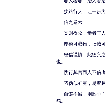
容人者容，治人者
狭路行人，让一步
信之卷六
宽则得众，恭者宜
厚德可载物，拙诚
忠信谨慎，此德义
也。
践行其言而人不信
巧伪似虹霓，易聚
自谋不诚，则欺心
怨。