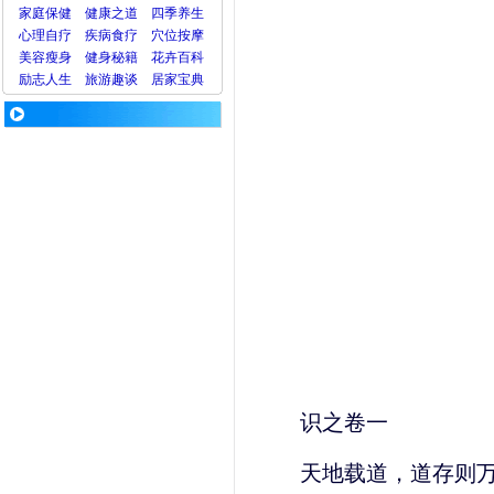
家庭保健
健康之道
四季养生
心理
自疗
疾病
食疗
穴位
按摩
美容
瘦身
健身
秘籍
花卉
百科
励志人生
旅游
趣谈
居家宝典
识之卷一
天地载道，道存则