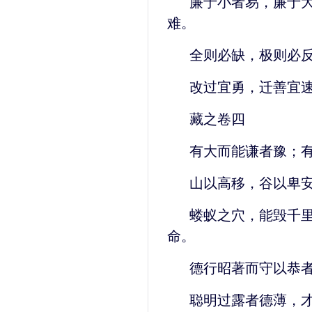
廉于小者易，廉于
难。
全则必缺，极则必
改过宜勇，迁善宜
藏之卷四
有大而能谦者豫；
山以高移，谷以卑
蝼蚁之穴，能毁千
命。
德行昭著而守以恭
聪明过露者德薄，