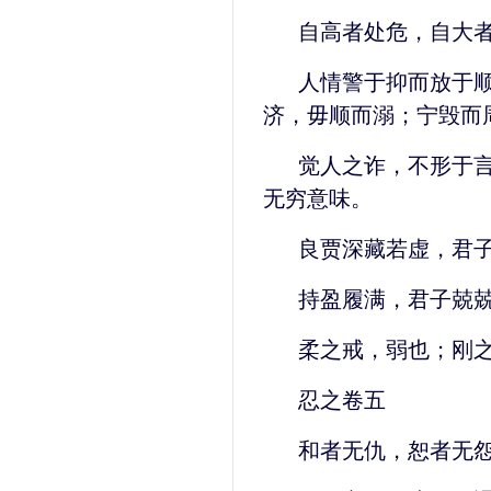
自高者处危，自大
人情警于抑而放于
济，毋顺而溺；宁毁而
觉人之诈，不形于
无穷意味。
良贾深藏若虚，君
持盈履满，君子兢
柔之戒，弱也；刚
忍之卷五
和者无仇，恕者无