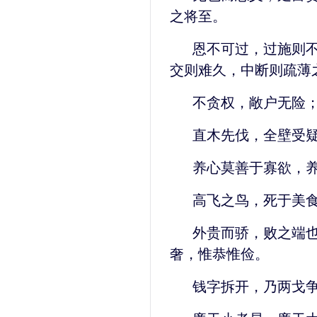
之将至。
恩不可过，过施则
交则难久，中断则疏薄
不贪权，敞户无险
直木先伐，全壁受
养心莫善于寡欲，
高飞之鸟，死于美
外贵而骄，败之端
奢，惟恭惟俭。
钱字拆开，乃两戈