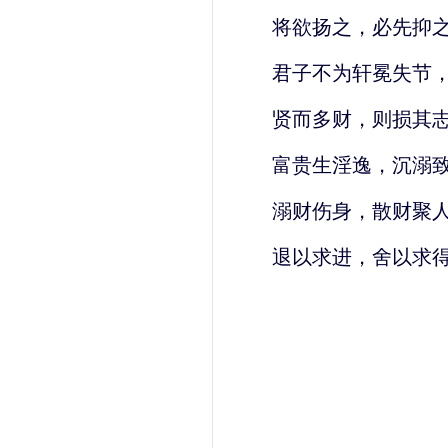
将欲扬之，必先抑
君子不为轩冕失节
贤而多财，则损其
富贵生淫逸，沉溺
溺财伤身，散财聚
退以求进，舍以求