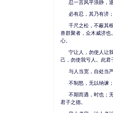
忍一言风平浪静，
必有忍，其乃有济
千尺之松，不蔽其
兽群聚者，众木威济也
心。
宁让人，勿使人让
己，勿使我亏人。此君
与人当宽，自处当
不制怒，无以纳谏
不期而遇，时也；
君子之德。