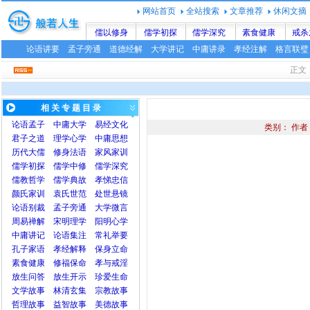
网站首页
全站搜索
文章推荐
休闲文摘
儒以修身
儒学初探
儒学深究
素食健康
戒杀
论语讲要
孟子旁通
道德经解
大学讲记
中庸讲录
孝经注解
格言联璧
正
相 关 专 题 目 录
论语
孟子
中庸
大学
易经文化
类别： 作
君子之道
理学心学
中庸思想
历代大儒
修身法语
家风家训
儒学初探
儒学中修
儒学深究
儒教哲学
儒学典故
孝悌忠信
颜氏家训
袁氏世范
处世悬镜
论语别裁
孟子旁通
大学微言
周易禅解
宋明理学
阳明心学
中庸讲记
论语集注
常礼举要
孔子家语
孝经解释
保身立命
素食健康
修福保命
孝与戒淫
放生问答
放生开示
珍爱生命
文学故事
林清玄集
宗教故事
哲理故事
益智故事
美德故事