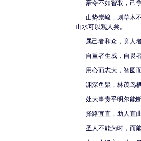
豪夺不如智取，己
山势崇峻，则草木
山水可以观人矣。
属己者和众，宽人
自重者生威，自畏
用心而志大，智圆
渊深鱼聚，林茂鸟
处大事贵乎明尔能
择路宜直，助人直
圣人不能为时，而