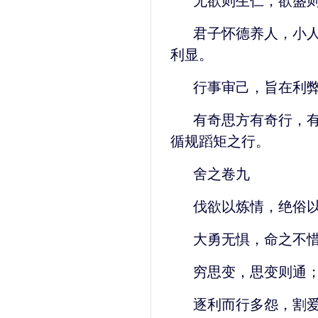
无欲则生仁，欲盛
君子怀德养人，小
利显。
行事审己，旨在利
有奇思方有奇行，
循规蹈矩之行。
舍之卷九
伐欲以炼情，绝俗
大勇无惧，命之不惜
穷思变，思变则通
逐利而行多怨，割