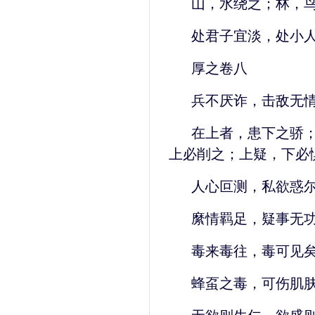
山，水绕之；林，
处君子宜淡，处小
厚之卷八
兵不厌诈，击敌无
在上者，患下之骄
上必削之；上疑，下必
人心叵测，私欲惑
縻情羁足，疑事无
毒来毒往，毒可见
蜂虿之毒，可伤肌