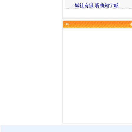
·
城社有狐 听曲知宁戚