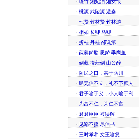
·
斑竹 湘妃泪 湘女恨
·
桃源 武陵源 避秦
·
七贤 竹林贤 竹林游
·
相如 长卿 马卿
·
折桂 丹桂 郤诜第
·
莼羹鲈脍 思鲈 季鹰鱼
·
倒载 接蘺倒 山公醉
·
防民之口，甚于防川
·
民无信不立，礼不下庶人
·
君子喻于义，小人喻于利
·
为富不仁，为仁不富
·
君君臣臣 被误解
·
见溺不援 尽信书
·
三时孝养 文王喻复