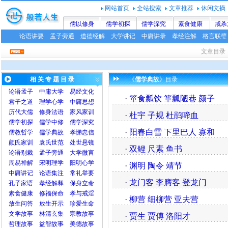
网站首页
全站搜索
文章推荐
休闲文摘
儒以修身
儒学初探
儒学深究
素食健康
戒杀
论语讲要
孟子旁通
道德经解
大学讲记
中庸讲录
孝经注解
格言联璧
文章目录
相 关 专 题 目 录
《
儒学典故
》目录
论语
孟子
中庸
大学
易经文化
·
箪食瓢饮 箪瓢陋巷 颜子
君子之道
理学心学
中庸思想
历代大儒
修身法语
家风家训
·
杜宇 子规 杜鹃啼血
儒学初探
儒学中修
儒学深究
·
阳春白雪 下里巴人 寡和
儒教哲学
儒学典故
孝悌忠信
颜氏家训
袁氏世范
处世悬镜
·
双鲤 尺素 鱼书
论语别裁
孟子旁通
大学微言
周易禅解
宋明理学
阳明心学
·
渊明 陶令 靖节
中庸讲记
论语集注
常礼举要
·
龙门客 李膺客 登龙门
孔子家语
孝经解释
保身立命
素食健康
修福保命
孝与戒淫
·
柳营 细柳营 亚夫营
放生问答
放生开示
珍爱生命
文学故事
林清玄集
宗教故事
·
贾生 贾傅 洛阳才
哲理故事
益智故事
美德故事