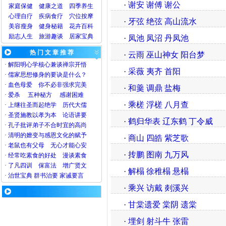
·
谢安 谢傅 谢公
家庭保健
健康之道
四季养生
心理
自疗
疾病
食疗
穴位
按摩
·
牙弦 绝弦 高山流水
美容
瘦身
健身
秘籍
花卉
百科
励志人生
旅游
趣谈
居家宝典
·
凤池 凤沼 丹凤池
热 门 文 章 推 荐
·
云雨 巫山神女 阳台梦
·
解阳明心学核心兼谈禅宗开悟
·
采薇 夷齐 首阳
·
儒家思想修身的要诀是什么？
·
血色母爱
你不必非强求完美
·
和羹 调鼎 盐梅
·
爱杀
五种秘方
感谢困难
·
乘槎 浮槎 八月查
·
上继往圣而起绝学
历代大儒
·
圣贤施教以孝为本
论语讲要
·
鹤归华表 辽东鹤 丁令威
·
孔子批评弟子不合时宜的高尚
·
清明的嬗变与感恩文化的赋予
·
商山 四皓 紫芝歌
·
老鼠也有父母
无心才能心安
·
抟鹏 图南 九万风
·
经常吃素食的好处
漫谈素食
·
了凡四训
保富法
增广贤文
·
解榻 徐稚榻 悬榻
·
治世宝典
群书治要
家诫要言
·
乘兴 访戴 剡溪兴
·
甘棠遗爱 棠阴 遗棠
·
埋剑 射斗牛 张雷