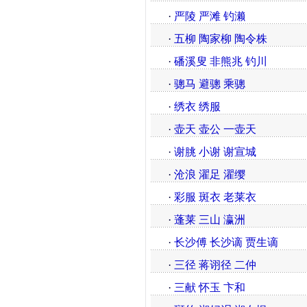
·
严陵 严滩 钓濑
·
五柳 陶家柳 陶令株
·
磻溪叟 非熊兆 钓川
·
骢马 避骢 乘骢
·
绣衣 绣服
·
壶天 壶公 一壶天
·
谢朓 小谢 谢宣城
·
沧浪 濯足 濯缨
·
彩服 斑衣 老莱衣
·
蓬莱 三山 瀛洲
·
长沙傅 长沙谪 贾生谪
·
三径 蒋诩径 二仲
·
三献 怀玉 卞和