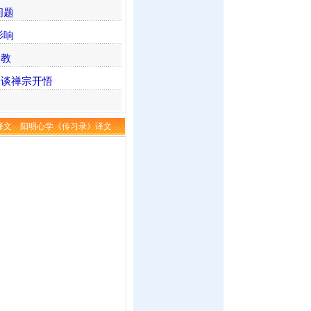
问题
影响
句教
兼谈禅宗开悟
译文
阳明心学《传习录》译文