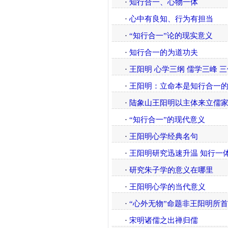
·
知行合一、心物一体
·
心中有良知、行为有担当
·
“知行合一”论的现实意义
·
知行合一的为道功夫
·
王阳明 心学三纲 儒学三峰 
·
王阳明：立命本是知行合一
·
陆象山王阳明以主体来立儒家
·
“知行合一”的现代意义
·
王阳明心学经典名句
·
王阳明研究迅速升温 知行一
·
研究朱子学的意义在哪里
·
王阳明心学的当代意义
·
“心外无物”命题非王阳明所
·
宋明诸儒之出禅归儒