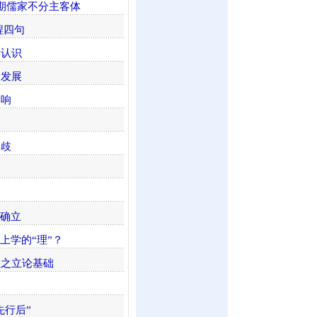
早期儒家不分主客体
程四句
的认识
和发展
影响
分歧
的确立
上学的“理”？
理之立论基础
先行后”