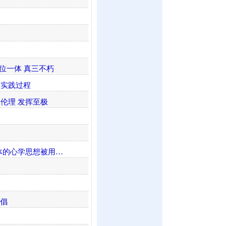
三位一体 真三不朽
的实践过程
伦理 发挥至极
体的心学思想被用…
首倡