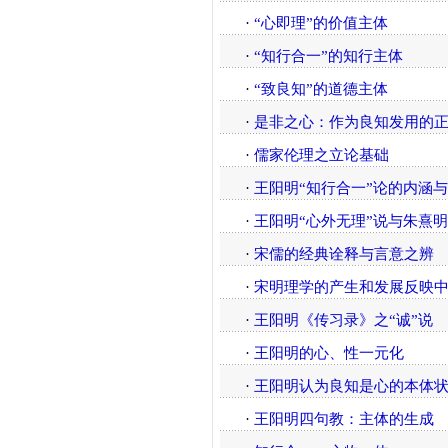
·
“心即理”的价值主体
·
“知行合一”的知行主体
·
“致良知”的道德主体
·
是非之心：作为良知发用的
·
儒家伦理之立论基础
·
王阳明“知行合一”论的内涵
·
王阳明“心外无理”说与朱熹
·
宋儒的经典诠释与言意之辨
·
宋明理学的产生和发展反映
·
王阳明《传习录》之“诚”说
·
王阳明的心、性一元化
·
王阳明认为良知是心的本体
·
王阳明四句教：主体的生成