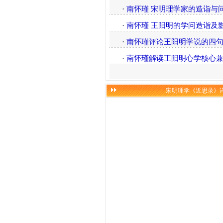
·
南怀瑾 宋明理学家的造诣与
·
南怀瑾 王阳明的学问造诣及
·
南怀瑾评论王阳明学说的四
·
南怀瑾解读王阳明心学核心
宋明理学《近思录》