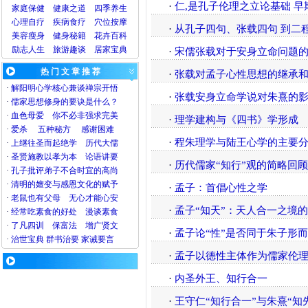
·
仁,是孔子伦理之立论基础 
家庭保健
健康之道
四季养生
心理
自疗
疾病
食疗
穴位
按摩
·
从孔子四句、张载四句 到二
美容
瘦身
健身
秘籍
花卉
百科
励志人生
旅游
趣谈
居家宝典
·
宋儒张载对于安身立命问题
热 门 文 章 推 荐
·
张载对孟子心性思想的继承
·
解阳明心学核心兼谈禅宗开悟
·
张载安身立命学说对朱熹的
·
儒家思想修身的要诀是什么？
·
血色母爱
你不必非强求完美
·
理学建构与《四书》学形成
·
爱杀
五种秘方
感谢困难
·
程朱理学与陆王心学的主要
·
上继往圣而起绝学
历代大儒
·
圣贤施教以孝为本
论语讲要
·
历代儒家“知行”观的简略回顾
·
孔子批评弟子不合时宜的高尚
·
清明的嬗变与感恩文化的赋予
·
孟子：首倡心性之学
·
老鼠也有父母
无心才能心安
·
孟子“知天”：天人合一之境
·
经常吃素食的好处
漫谈素食
·
了凡四训
保富法
增广贤文
·
孟子论“性”是否同于朱子形而
·
治世宝典
群书治要
家诫要言
·
孟子以德性主体作为儒家伦
·
内圣外王、知行合一
·
王守仁“知行合一”与朱熹“知