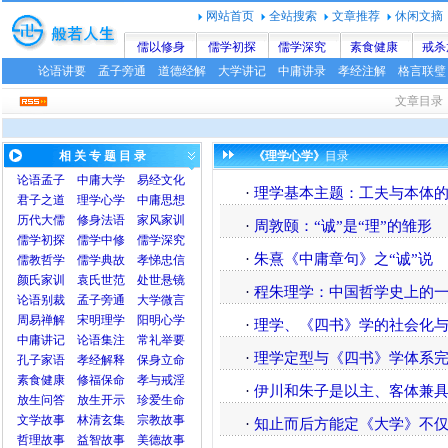
网站首页
全站搜索
文章推荐
休闲文摘
儒以修身
儒学初探
儒学深究
素食健康
戒杀
论语讲要
孟子旁通
道德经解
大学讲记
中庸讲录
孝经注解
格言联璧
文章目录
相 关 专 题 目 录
《理学心学》
目录
论语
孟子
中庸
大学
易经文化
·
理学基本主题：工夫与本体
君子之道
理学心学
中庸思想
历代大儒
修身法语
家风家训
·
周敦颐：“诚”是“理”的雏形
儒学初探
儒学中修
儒学深究
·
朱熹《中庸章句》之“诚”说
儒教哲学
儒学典故
孝悌忠信
颜氏家训
袁氏世范
处世悬镜
·
程朱理学：中国哲学史上的
论语别裁
孟子旁通
大学微言
周易禅解
宋明理学
阳明心学
·
理学、《四书》学的社会化
中庸讲记
论语集注
常礼举要
·
理学定型与《四书》学体系
孔子家语
孝经解释
保身立命
素食健康
修福保命
孝与戒淫
·
伊川和朱子是以主、客体兼
放生问答
放生开示
珍爱生命
文学故事
林清玄集
宗教故事
·
知止而后方能定《大学》不
哲理故事
益智故事
美德故事