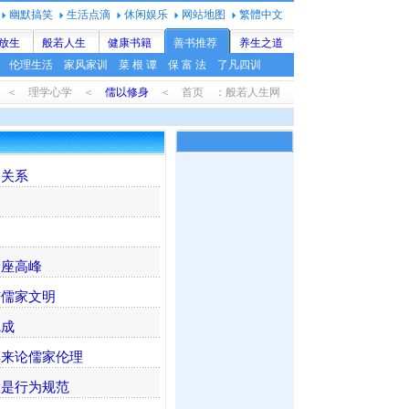
幽默搞笑
生活点滴
休闲娱乐
网站地图
繁體中文
放生
般若人生
健康书籍
善书推荐
养生之道
伦理生活
家风家训
菜 根 谭
保 富 法
了凡四训
 ＜ 理学心学 ＜
儒以修身
＜ 首页 ：般若人生网
的关系
一座高峰
与儒家文明
完成
具来论儒家伦理
仅是行为规范