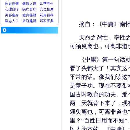
家庭保健
健康之道
四季养生
心理
自疗
疾病
食疗
穴位
按摩
美容
瘦身
健身
秘籍
花卉
百科
励志人生
旅游
趣谈
居家宝典
摘自：《中庸》南
天命之谓性，率性
可须臾离也，可离非道
《中庸》第一句话
看了头都大了！其实这
平常的话。像我们读这
是童子功。现在不要带
国古时教育的功夫。那
两三天就背下来了，现
须臾离也，可离非道也
里？“百姓日用而不知
以人为本的。《中庸》