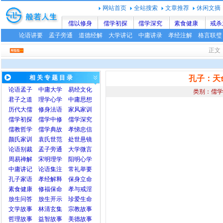
网站首页
全站搜索
文章推荐
休闲文摘
儒以修身
儒学初探
儒学深究
素食健康
戒杀
论语讲要
孟子旁通
道德经解
大学讲记
中庸讲录
孝经注解
格言联璧
正
相 关 专 题 目 录
孔子：天
论语
孟子
中庸
大学
易经文化
类别：儒学
君子之道
理学心学
中庸思想
历代大儒
修身法语
家风家训
儒学初探
儒学中修
儒学深究
儒教哲学
儒学典故
孝悌忠信
颜氏家训
袁氏世范
处世悬镜
论语别裁
孟子旁通
大学微言
周易禅解
宋明理学
阳明心学
中庸讲记
论语集注
常礼举要
孔子家语
孝经解释
保身立命
素食健康
修福保命
孝与戒淫
放生问答
放生开示
珍爱生命
文学故事
林清玄集
宗教故事
哲理故事
益智故事
美德故事