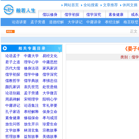
网站首页
全站搜索
文章推荐
休闲文摘
儒以修身
儒学初探
儒学深究
素食健康
戒杀
论语讲要
孟子旁通
道德经解
大学讲记
中庸讲录
孝经注解
格言联璧
正
相 关 专 题 目 录
《晏子
论语
孟子
中庸
大学
易经文化
类别：儒学
君子之道
理学心学
中庸思想
历代大儒
修身法语
家风家训
儒学初探
儒学中修
儒学深究
儒教哲学
儒学典故
孝悌忠信
颜氏家训
袁氏世范
处世悬镜
论语别裁
孟子旁通
大学微言
周易禅解
宋明理学
阳明心学
中庸讲记
论语集注
常礼举要
孔子家语
孝经解释
保身立命
素食健康
修福保命
孝与戒淫
放生问答
放生开示
珍爱生命
文学故事
林清玄集
宗教故事
哲理故事
益智故事
美德故事