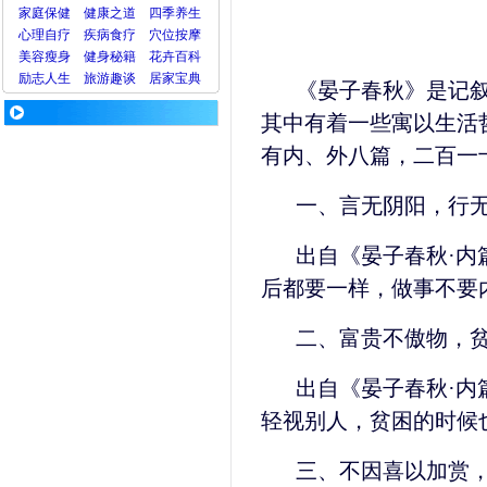
家庭保健
健康之道
四季养生
心理
自疗
疾病
食疗
穴位
按摩
美容
瘦身
健身
秘籍
花卉
百科
励志人生
旅游
趣谈
居家宝典
《晏子春秋》是记
其中有着一些寓以生活
有内、外八篇，二百一
一、言无阴阳，行
出自《晏子春秋·内
后都要一样，做事不要
二、富贵不傲物，
出自《晏子春秋·内
轻视别人，贫困的时候
三、不因喜以加赏