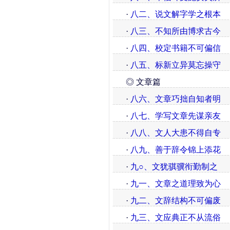
·
八二、说文解字学之根本
·
八三、不知所由博求古今
·
八四、校定书籍不可偏信
·
八五、标新立异莫忘操守
◎ 文章篇
·
八六、文章巧拙自知者明
·
八七、学写文章先谋亲友
·
八八、文人大患不得自专
·
八九、善于辞令锦上添花
·
九○、文犹骐骥衔勤制之
·
九一、文章之道理致为心
·
九二、文辞结构不可偏废
·
九三、文应典正不从流俗