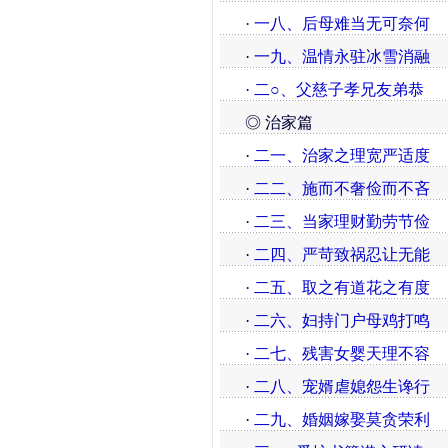
·
一八、后母难当无可奈何
·
一九、温情永驻冰雪消融
·
二○、父慈子孝兄友弟恭
◎ 治家篇
·
二一、治家之理宽严适度
·
二二、施而不奢俭而不吝
·
二三、当家理财勤劳节俭
·
二四、严苛致祸忍让无能
·
二五、取之有道花之有度
·
二六、妇持门户母鸡打鸣
·
二七、残害女婴天理不容
·
二八、宠婿虐媳怨生谗行
·
二九、婚姻嫁娶莫贪荣利