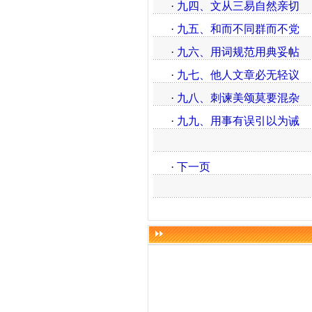
·
九四、文从三易自然亲切
·
九五、和而不同群而不党
·
九六、用词规范用典妥帖
·
九七、他人文章必无轻议
·
九八、刺谏美颂莫要混杂
·
九九、用事有误引以为诫
·
下一页