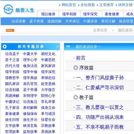
网站首页
全站搜索
文章推荐
休闲文摘
儒以修身
儒学初探
儒学深究
素食健康
戒杀
论语讲要
孟子旁通
道德经解
大学讲记
中庸讲录
孝经注解
格言联璧
文章目录 ＜ 颜氏家
相 关 专 题 目 录
颜氏家训目录一
论语
孟子
中庸
大学
易经文化
·
前言
君子之道
理学心学
中庸思想
历代大儒
修身法语
家风家训
◎ 序致篇
儒学初探
儒学中修
儒学深究
·
一、整齐门风提撕子孙
儒教哲学
儒学典故
孝悌忠信
颜氏家训
袁氏世范
处世悬镜
·
二、仁爱威严导示深切
论语别裁
孟子旁通
大学微言
周易禅解
宋明理学
阳明心学
◎ 教子篇
中庸讲记
论语集注
常礼举要
·
三、教儿婴孩一以贯之
孔子家语
孝经解释
保身立命
素食健康
修福保命
孝与戒淫
·
四、功随严出祸从溺来
放生问答
放生开示
珍爱生命
文学故事
林清玄集
宗教故事
·
五、不亲不昵易子而教
哲理故事
益智故事
美德故事