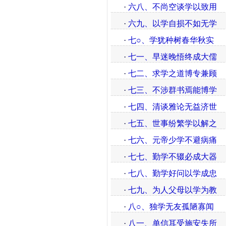
·
六八、不尚空谈学以致用
·
六九、以学自损不如无学
·
七○、学犹种树春华秋实
·
七一、早迷晚悟终成大儒
·
七二、求学之道博专兼顾
·
七三、不涉群书焉能博学
·
七四、清谈雅论无益济世
·
七五、世事纷繁学以解之
·
七六、元帝少学不避病痛
·
七七、勤学不辍必成大器
·
七八、勤学好问以学成忠
·
七九、为人父母以学为教
·
八○、独学无友孤陋寡闻
·
八一、单信耳受施安失所