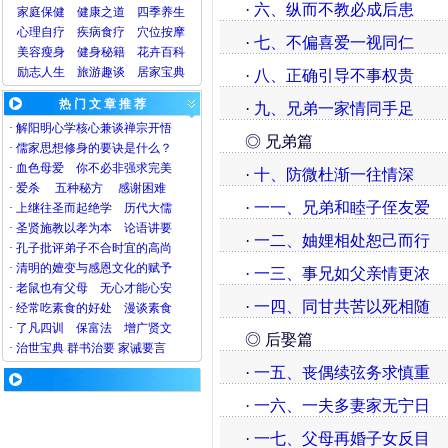
·
六、纵而不教必成后患
家庭保健
健康之道
四季养生
心理
自疗
疾病
食疗
穴位
按摩
·
七、不偏喜爱一视同仁
美容
瘦身
健身
秘籍
花卉
百科
励志人生
旅游
趣谈
居家宝典
·
八、正确引导不事权贵
热 门 文 章 推 荐
·
九、兄弟一家情同手足
·
解阳明心学核心兼谈禅宗开悟
◎ 兄弟篇
·
儒家思想修身的要诀是什么？
·
血色母爱
你不必非强求完美
·
十、防微杜渐一往情深
·
爱杀
五种秘方
感谢困难
·
一一、兄弟和睦子侄友爱
·
上继往圣而起绝学
历代大儒
·
圣贤施教以孝为本
论语讲要
·
一二、妯娌相处恕己而行
·
孔子批评弟子不合时宜的高尚
·
清明的嬗变与感恩文化的赋予
·
一三、事兄如父亲情更浓
·
老鼠也有父母
无心才能心安
·
一四、同甘共苦以死相随
·
经常吃素食的好处
漫谈素食
·
了凡四训
保富法
增广贤文
◎ 后娶篇
·
治世宝典
群书治要
家诫要言
·
一五、丧偶续弦务求慎重
·
一六、一夫多妻家无宁日
·
一七、父母再婚子女反目