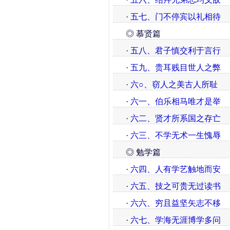
·
五七、门不停宾以礼相待
◎ 慕贤篇
·
五八、君子慎交利于言行
·
五九、贵耳贱目世人之弊
·
六○、窃人之美古人所耻
·
六一、伯乐相马唯才是举
·
六二、贤才所系国之存亡
·
六三、不学无术一生愧辱
◎ 勉学篇
·
六四、人有学艺触地而安
·
六五、技之可贵无过读书
·
六六、穷且益坚矢志不移
·
六七、学海无涯博学多问