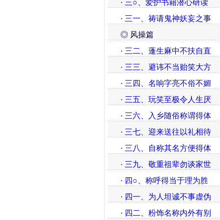
·
三○、爱护书籍潜心研读
·
三一、祷请鬼神妖妄之事
◎ 风操篇
·
三二、蓬生麻中不扶自直
·
三三、避讳不当贻笑大方
·
三四、名响字亮不俗不媚
·
三五、玩笑至极令人生厌
·
三六、入乡随俗称谓得体
·
三七、迎来送往以礼相待
·
三八、自称其名方便得体
·
三九、敬重祖辈勿谈家世
·
四○、称呼得当于理为胜
·
四一、为人坦诚不事虚伪
·
四二、粉饰名称内外有别