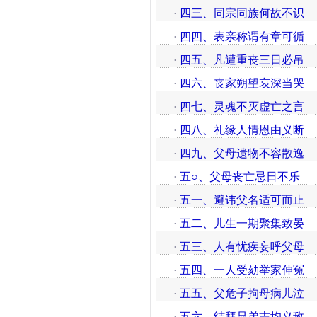
·
四三、同宗同族何故不识
·
四四、表亲称谓有章可循
·
四五、凡遭重丧三日必吊
·
四六、丧家朔望哀深当哭
·
四七、灵魂不灭虚亡之言
·
四八、礼缘人情恩由义断
·
四九、父母遗物不容散逸
·
五○、父母丧亡忌日不乐
·
五一、避讳父名适可而止
·
五二、儿生一期聚集致晏
·
五三、人有忧疾妄呼父母
·
五四、一人受劾举家伸冤
·
五五、父危子拘母病儿泣
·
五六、结拜兄弟志均义敌