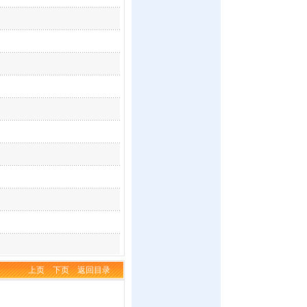
上页
下页
返回目录