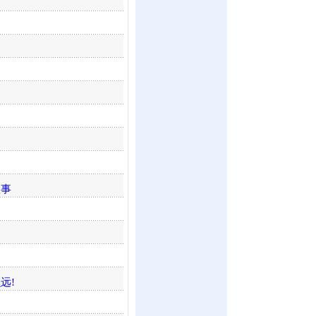
故事
远!