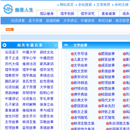
网站首页
全站搜索
文章推荐
休闲文摘
儒以修身
儒学初探
儒学深究
素食健康
戒杀
论语讲要
孟子旁通
道德经解
大学讲记
中庸讲录
孝经注解
格言联璧
相 关 专 题 目 录
文学故事
论语
孟子
中庸
大学
易经文化
◎
文学导读
◎
爱国故事
◎
民
君子之道
理学心学
中庸思想
◎
儿童文学
◎
财富故事
◎
童
历代大儒
修身法语
家风家训
◎
文学由来
◎
成语故事
◎
科
儒学初探
儒学中修
儒学深究
◎
散文赏析
◎
美德故事
◎
神
儒教哲学
儒学典故
孝悌忠信
◎
唐宋诗词
◎
益智故事
◎
宗
颜氏家训
袁氏世范
处世悬镜
◎
新诗精选
◎
哲理故事
◎
鬼
论语别裁
孟子旁通
大学微言
◎
抒情诗选
◎
智慧故事
◎
历
周易禅解
宋明理学
阳明心学
◎
佛学典故
◎
校园故事
◎
历
中庸讲记
论语集注
常礼举要
◎
古典文学
◎
现代文学
◎
文
孔子家语
孝经解释
保身立命
◎
爱国英雄
◎
革命先烈
◎
民
素食健康
修福保命
孝与戒淫
◎
散文之最
◎
诗歌之最
◎
戏
放生问答
放生开示
珍爱生命
◎
读书随笔
◎
文艺随笔
◎
伶
文学故事
林清玄集
宗教故事
◎
林清玄散文集
◎
朱自清散文集
哲理故事
益智故事
美德故事
◎
李碧华文集选
◎
外国寓言童话