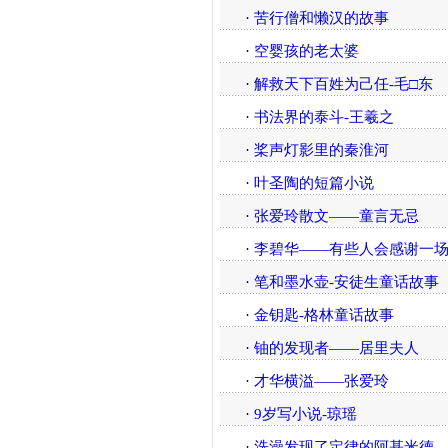
·
苦行僧和懒汉的故事
·
空婴孩的老太婆
·
解救天下百姓为己任-毛□东
·
书法界的泰斗-王羲之
·
桨声灯影里的秦淮河
·
叶圣陶的短篇小说
·
张爱玲散文——童言无忌
·
李碧华——有些人会感谢一
·
笔和墨水壶-安徒生童话故事
·
金钥匙-格林童话故事
·
铀的发现者——居里夫人
·
才华横溢——张爱玲
·
9岁写小说-琼瑶
·
洗澡发现了定律的阿基米德