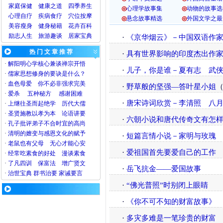
家庭保健
健康之道
四季养生
◎
心理学故事集
◎
动物的故事选
心理
自疗
疾病
食疗
穴位
按摩
◎
悬念故事精选
◎
外国文学之最
美容
瘦身
健身
秘籍
花卉
百科
励志人生
旅游
趣谈
居家宝典
·
《京华烟云》－中国双语作
热 门 文 章 推 荐
·
具有世界影响的印度杰出作
·
解阳明心学核心兼谈禅宗开悟
·
儿子，你是谁－夏有志
武
·
儒家思想修身的要诀是什么？
·
血色母爱
你不必非强求完美
·
野草般的坚强—答叶星小姐
·
爱杀
五种秘方
感谢困难
·
唐宋诗词欣赏－李清照
八月
·
上继往圣而起绝学
历代大儒
·
圣贤施教以孝为本
论语讲要
·
六朝小说和唐代传奇文有怎
·
孔子批评弟子不合时宜的高尚
·
清明的嬗变与感恩文化的赋予
·
短篇言情小说－家明与玫瑰
·
老鼠也有父母
无心才能心安
·
爱祖国首先要爱自己的工作
·
经常吃素食的好处
漫谈素食
·
了凡四训
保富法
增广贤文
·
岳飞抗金——爱国故事
·
治世宝典
群书治要
家诫要言
·
“佛光普照”时别闭上眼睛
·
《你不可不知的财富故事》
·
多灾多难是一笔珍贵的财富