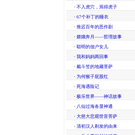
·
不入虎穴，焉得虎子
·
67个补丁的睡衣
·
推迟百年的恶作剧
·
嫦娥奔月——哲理故事
·
聪明的佃户女儿
·
我和妈妈两回事
·
戴斗笠的地藏菩萨
·
为何猴子屁股红
·
死海遇险记
·
极乐世界——神话故事
·
八仙过海各显神通
·
大慈大悲观世音菩萨
·
清初汉人剃发的由来