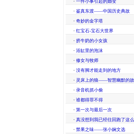
·
一件小事引起的婚变
·
鉴真东渡——中国历史典故
·
奇妙的金字塔
·
红宝石-宝石大世界
·
挤牛奶的小女孩
·
浴缸里的泡沫
·
修女与牧师
·
没有脚才能走到的地方
·
灵床上的狼——智慧幽默的
·
录音机抓小偷
·
谁都得罪不得
·
第一次与最后一次
·
真没想到我已经往回跑了这么
·
禁果之味——张小娴文选