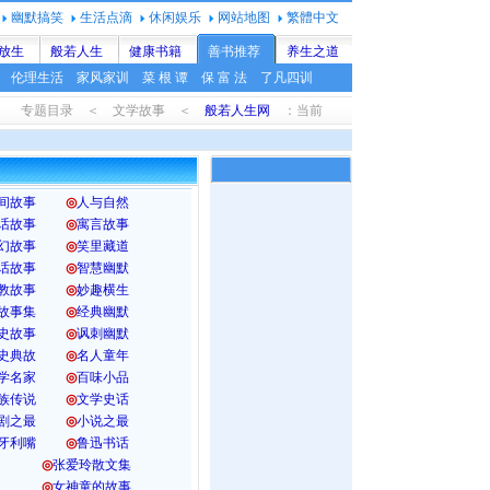
幽默搞笑
生活点滴
休闲娱乐
网站地图
繁體中文
放生
般若人生
健康书籍
善书推荐
养生之道
伦理生活
家风家训
菜 根 谭
保 富 法
了凡四训
专题目录 ＜ 文学故事 ＜
般若人生网
：当前
间故事
◎
人与自然
话故事
◎
寓言故事
幻故事
◎
笑里藏道
话故事
◎
智慧幽默
教故事
◎
妙趣横生
故事集
◎
经典幽默
史故事
◎
讽刺幽默
史典故
◎
名人童年
学名家
◎
百味小品
族传说
◎
文学史话
剧之最
◎
小说之最
牙利嘴
◎
鲁迅书话
◎
张爱玲散文集
◎
女神童的故事