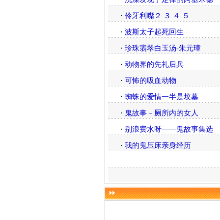
·
伶牙利嘴２
３
４
５
·
波斯太子起死回生
·
珍珠翡翠白玉汤-朱元璋
·
动物界的先礼后兵
·
可怖的吸血动物
·
蜘蛛的爱情一半是坟墓
·
鬼故事－厕所内的女人
·
别浪费水呀——鬼故事集选
·
我的鬼压床亲身经历