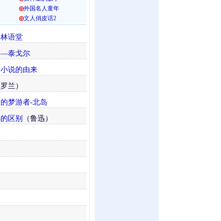
◎
外国名人童年
◎
文人俏皮话
2
家林语堂
家—泰戈尔
侠小说的由来
（罗兰）
的梦游者-北岛
样的区别
（鲁迅）