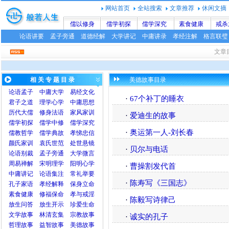
网站首页
全站搜索
文章推荐
休闲文摘
儒以修身
儒学初探
儒学深究
素食健康
戒杀
论语讲要
孟子旁通
道德经解
大学讲记
中庸讲录
孝经注解
格言联璧
文章
相 关 专 题 目 录
美德故事目录
论语
孟子
中庸
大学
易经文化
·
67个补丁的睡衣
君子之道
理学心学
中庸思想
历代大儒
修身法语
家风家训
·
爱迪生的故事
儒学初探
儒学中修
儒学深究
·
奥运第一人-刘长春
儒教哲学
儒学典故
孝悌忠信
颜氏家训
袁氏世范
处世悬镜
·
贝尔与电话
论语别裁
孟子旁通
大学微言
周易禅解
宋明理学
阳明心学
·
曹操割发代首
中庸讲记
论语集注
常礼举要
·
陈寿写《三国志》
孔子家语
孝经解释
保身立命
素食健康
修福保命
孝与戒淫
·
陈毅写诗律己
放生问答
放生开示
珍爱生命
文学故事
林清玄集
宗教故事
·
诚实的孔子
哲理故事
益智故事
美德故事