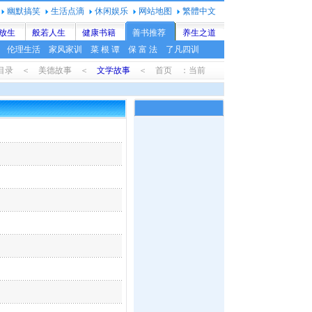
幽默搞笑
生活点滴
休闲娱乐
网站地图
繁體中文
放生
般若人生
健康书籍
善书推荐
养生之道
伦理生活
家风家训
菜 根 谭
保 富 法
了凡四训
目录 ＜ 美德故事 ＜
文学故事
＜ 首页 ：当前