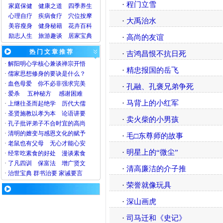
·
程门立雪
家庭保健
健康之道
四季养生
心理
自疗
疾病
食疗
穴位
按摩
·
大禹治水
美容
瘦身
健身
秘籍
花卉
百科
励志人生
旅游
趣谈
居家宝典
·
高尚的友谊
热 门 文 章 推 荐
·
吉鸿昌恨不抗日死
·
解阳明心学核心兼谈禅宗开悟
·
精忠报国的岳飞
·
儒家思想修身的要诀是什么？
·
血色母爱
你不必非强求完美
·
孔融、孔褒兄弟争死
·
爱杀
五种秘方
感谢困难
·
马背上的小红军
·
上继往圣而起绝学
历代大儒
·
圣贤施教以孝为本
论语讲要
·
卖火柴的小男孩
·
孔子批评弟子不合时宜的高尚
·
清明的嬗变与感恩文化的赋予
·
毛□东尊师的故事
·
老鼠也有父母
无心才能心安
·
明星上的“微尘”
·
经常吃素食的好处
漫谈素食
·
了凡四训
保富法
增广贤文
·
清高廉洁的介子推
·
治世宝典
群书治要
家诫要言
·
荣誉就像玩具
·
深山画虎
·
司马迁和《史记》