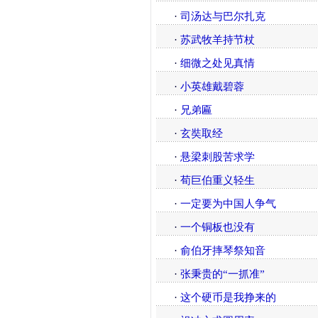
·
司汤达与巴尔扎克
·
苏武牧羊持节杖
·
细微之处见真情
·
小英雄戴碧蓉
·
兄弟匾
·
玄奘取经
·
悬梁刺股苦求学
·
荀巨伯重义轻生
·
一定要为中国人争气
·
一个铜板也没有
·
俞伯牙摔琴祭知音
·
张秉贵的“一抓准”
·
这个硬币是我挣来的