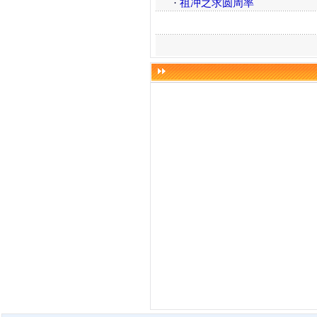
·
祖冲之求圆周率