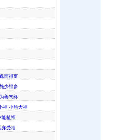
 逸而得富
 施少福多
 为善恶终
小福 小施大福
亦能植福
我亦受福