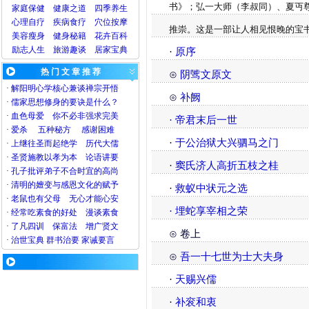
书》；弘一大师（李叔同）、夏丏
家庭保健
健康之道
四季养生
心理
自疗
疾病
食疗
穴位
按摩
推崇。这是一部让人相见恨晚的宝
美容
瘦身
健身
秘籍
花卉
百科
励志人生
旅游
趣谈
居家宝典
·
原序
热 门 文 章 推 荐
⊙
阴骘文原文
·
解阳明心学核心兼谈禅宗开悟
⊙
补阙
·
儒家思想修身的要诀是什么？
·
血色母爱
你不必非强求完美
· 帝君末后一世
·
爱杀
五种秘方
感谢困难
·
于公治狱大兴驷马之门
·
上继往圣而起绝学
历代大儒
·
圣贤施教以孝为本
论语讲要
·
窦氏济人高折五枝之桂
·
孔子批评弟子不合时宜的高尚
·
清明的嬗变与感恩文化的赋予
·
救蚁中状元之选
·
老鼠也有父母
无心才能心安
· 埋蛇享宰相之荣
·
经常吃素食的好处
漫谈素食
·
了凡四训
保富法
增广贤文
⊙ 卷上
·
治世宝典
群书治要
家诫要言
⊙
吾一十七世为士大夫身
·
天赐兴儒
·
补衮和衷