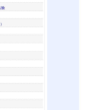
六验
之）