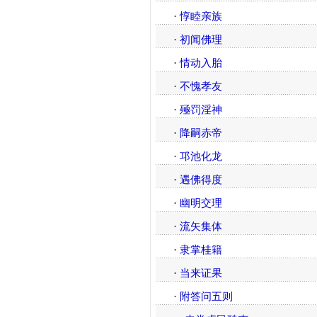
·
惇睦亲族
·
初闻佛理
·
情动入胎
·
不愧孝友
·
殛罚淫神
·
降嗣赤帝
·
邛池化龙
·
遇佛得度
·
幽明交理
·
流矢集体
·
隶掌桂籍
·
当来证果
·
附答问五则