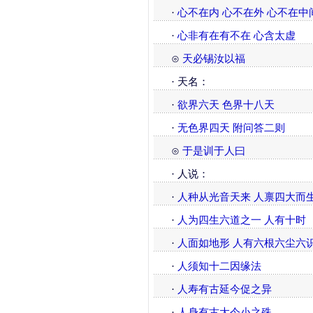
·
心不在内 心不在外 心不在中
·
心非有在有不在 心含太虚
⊙
天必锡汝以福
· 天名：
·
欲界六天
色界十八天
·
无色界四天 附问答二则
⊙
于是训于人曰
· 人说：
·
人种从光音天来 人禀四大而
·
人为四生六道之一 人有十时
·
人面如地形 人有六根六尘六
·
人须知十二因缘法
·
人寿有古延今促之异
·
人身有古大今小之殊