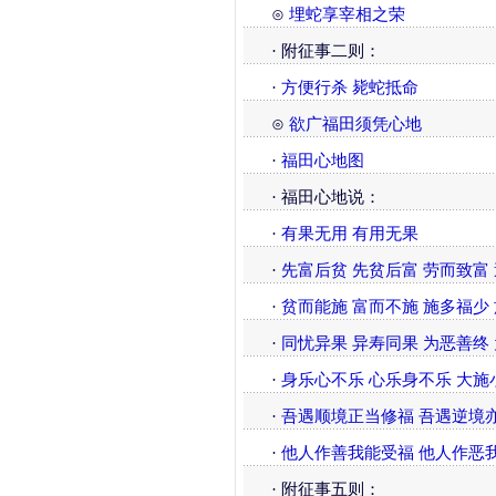
⊙
埋蛇享宰相之荣
· 附征事二则：
·
方便行杀
毙蛇抵命
⊙
欲广福田须凭心地
·
福田心地图
· 福田心地说：
·
有果无用 有用无果
·
先富后贫 先贫后富 劳而致富
·
贫而能施 富而不施 施多福少
·
同忧异果 异寿同果 为恶善终
·
身乐心不乐 心乐身不乐 大施
·
吾遇顺境正当修福 吾遇逆境
·
他人作善我能受福 他人作恶
· 附征事五则：