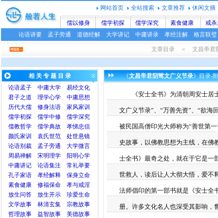
网站首页
全站搜索
文章推荐
休闲文摘
儒以修身
儒学初探
儒学深究
素食健康
戒杀
论语讲要
孟子旁通
道德经解
大学讲记
中庸讲录
孝经注解
格言联璧
文章目录 ＜ 文昌帝
相 关 专 题 目 录
《
文昌帝君阴骘文广义节录
》目录-
论语
孟子
中庸
大学
易经文化
《安士全书》为清朝周安士居士
君子之道
理学心学
中庸思想
历代大儒
修身法语
家风家训
文广义节录”、“万善先资”、“欲海
儒学初探
儒学中修
儒学深究
被民国高僧印光大师称为“善世第一
儒教哲学
儒学典故
孝悌忠信
颜氏家训
袁氏世范
处世悬镜
史故事，以佛教思想为主线，在佛
论语别裁
孟子旁通
大学微言
周易禅解
宋明理学
阳明心学
士全书》最奇之处，就在于它是一
中庸讲记
论语集注
常礼举要
世救人，读后让人大彻大悟，爱不
孔子家语
孝经解释
保身立命
素食健康
修福保命
孝与戒淫
法师倡印的第一部书就是《安士全
放生问答
放生开示
珍爱生命
文学故事
林清玄集
宗教故事
册。许多文化名人也深受其影响，
哲理故事
益智故事
美德故事