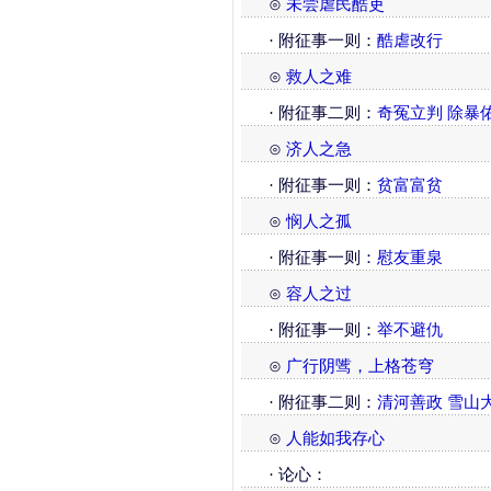
⊙
未尝虐民酷吏
· 附征事一则：
酷虐改行
⊙
救人之难
· 附征事二则：
奇冤立判
除暴
⊙
济人之急
· 附征事一则：
贫富富贫
⊙
悯人之孤
· 附征事一则：
慰友重泉
⊙
容人之过
· 附征事一则：
举不避仇
⊙
广行阴骘，上格苍穹
· 附征事二则：
清河善政
雪山
⊙
人能如我存心
· 论心：