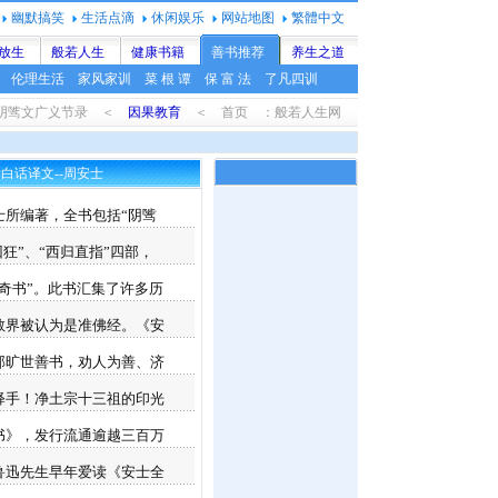
幽默搞笑
生活点滴
休闲娱乐
网站地图
繁體中文
放生
般若人生
健康书籍
善书推荐
养生之道
伦理生活
家风家训
菜 根 谭
保 富 法
了凡四训
君阴骘文广义节录 ＜
因果教育
＜ 首页 ：般若人生网
附白话译文--周安士
所编著，全书包括“阴骘
回狂”、“西归直指”四部，
奇书”。此书汇集了许多历
教界被认为是准佛经。《安
部旷世善书，劝人为善、济
释手！净土宗十三祖的印光
书》，发行流通逾越三百万
鲁迅先生早年爱读《安士全