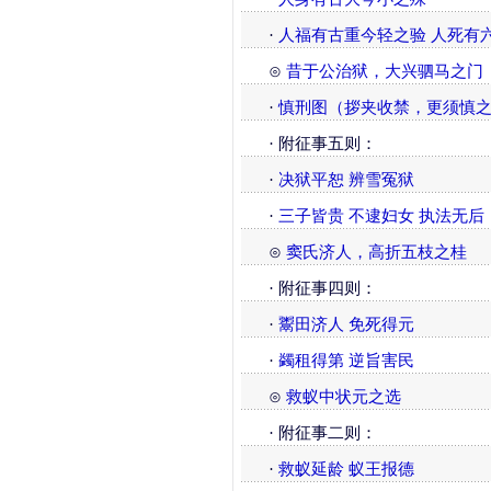
·
人福有古重今轻之验
人死有
⊙
昔于公治狱，大兴驷马之门
·
慎刑图（拶夹收禁，更须慎
· 附征事五则：
·
决狱平恕 辨雪冤狱
·
三子皆贵 不逮妇女 执法无后
⊙
窦氏济人，高折五枝之桂
· 附征事四则：
·
鬻田济人 免死得元
·
蠲租得第 逆旨害民
⊙
救蚁中状元之选
· 附征事二则：
·
救蚁延龄
蚁王报德