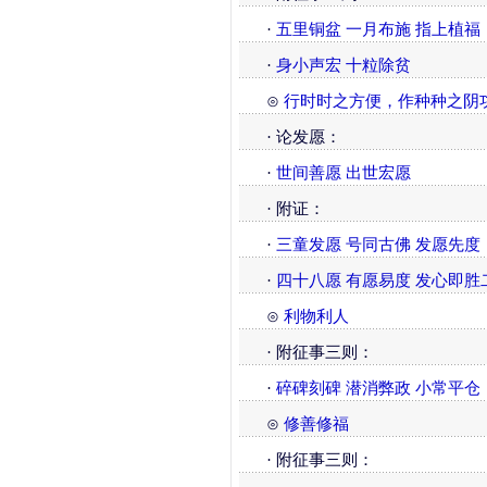
·
五里铜盆
一月布施 指上植福
·
身小声宏 十粒除贫
⊙
行时时之方便，作种种之阴
· 论发愿：
·
世间善愿 出世宏愿
· 附证：
·
三童发愿 号同古佛 发愿先度
·
四十八愿 有愿易度 发心即胜
⊙
利物利人
· 附征事三则：
·
碎碑刻碑
潜消弊政
小常平仓
⊙
修善修福
· 附征事三则：