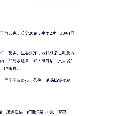
玉竹50克，芡实20克，生姜2片，老鸭1只
竹、芡实、生姜洗净，老鸭杀后去毛及内
内，加清水适量，武火煮沸后，文火煲2
，吃鸭肉。
。用于干咳痰少、劳热、消渴肠燥便秘
、肠燥便秘：鲜西洋菜500克，蜜枣6