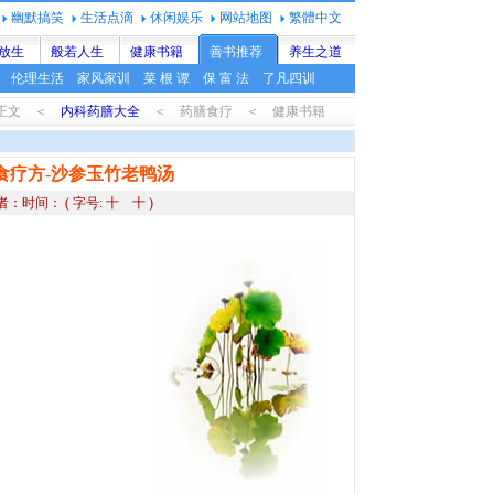
幽默搞笑
生活点滴
休闲娱乐
网站地图
繁體中文
放生
般若人生
健康书籍
善书推荐
养生之道
伦理生活
家风家训
菜 根 谭
保 富 法
了凡四训
正文 ＜
内科药膳大全
＜ 药膳食疗 ＜ 健康书籍
食疗方
-
沙参玉竹老鸭汤
者：时间：
( 字号:
十
十
)