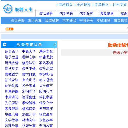
网站首页
全站搜索
文章推荐
休闲文摘
儒以修身
儒学初探
儒学深究
素食健康
戒杀
论语讲要
孟子旁通
道德经解
大学讲记
中庸讲录
孝经注解
格言联璧
相 关 专 题 目 录
肠燥便秘
论语
孟子
中庸
大学
易经文化
来源：作
君子之道
理学心学
中庸思想
历代大儒
修身法语
家风家训
儒学初探
儒学中修
儒学深究
儒教哲学
儒学典故
孝悌忠信
颜氏家训
袁氏世范
处世悬镜
论语别裁
孟子旁通
大学微言
周易禅解
宋明理学
阳明心学
中庸讲记
论语集注
常礼举要
孔子家语
孝经解释
保身立命
素食健康
修福保命
孝与戒淫
放生问答
放生开示
珍爱生命
文学故事
林清玄集
宗教故事
哲理故事
益智故事
美德故事