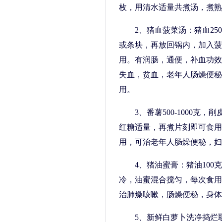
枚，用清水适量共煮汤，煮熟
2、猪血菠菜汤：猪血2
或条块，再放回锅内，加入菠
用。有润肠，通便，补血功效
失血，贫血，老年人肠燥便秘
用。
3、番薯500-1000
红糖适量，再煮片刻即可食用
用，可治老年人肠燥便秘，妇
4、猪油蜜膏：猪油100
冷，油蜜混合搅匀，每次食用
治肺燥咳嗽，肠燥便秘，身体
5、新鲜白萝卜洗净捣烂取