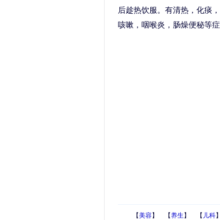
后趁热饮服。有清热，化痰，
咳嗽，咽喉炎，肠燥便秘等症
【
美容
】 【
养生
】 【
儿科