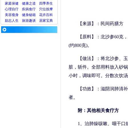
家庭保健
健康之道
四季养生
心理
自疗
疾病
食疗
穴位
按摩
美容
瘦身
健身
秘籍
花卉
百科
励志人生
旅游
趣谈
居家宝典
【来源】：民间药膳方
【原料】：北沙参60克，
(约800克)。
【做法】：将北沙参、玉
脏，斩件。全部用料放入砂锅
小时，调味即可。分数次饮汤
【功效】：滋阴润肺清补
者。
附：其他相关食疗方
1、治肺燥咳嗽、咽干口燥