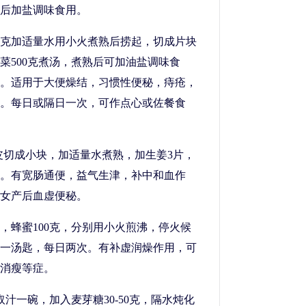
后加盐调味食用。
50克加适量水用小火煮熟后捞起，切成片块
菜500克煮汤，煮熟后可加油盐调味食
。适用于大便燥结，习惯性便秘，痔疮，
。每日或隔日一次，可作点心或佐餐食
克，削皮切成小块，加适量水煮熟，加生姜3片，
。有宽肠通便，益气生津，补中和血作
女产后血虚便秘。
克，蜂蜜100克，分别用小火煎沸，停火候
一汤匙，每日两次。有补虚润燥作用，可
消瘦等症。
汁一碗，加入麦芽糖30-50克，隔水炖化