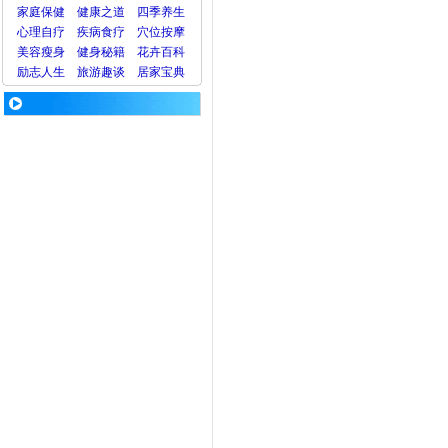
家庭保健
健康之道
四季养生
心理
自疗
疾病
食疗
穴位
按摩
美容
瘦身
健身
秘籍
花卉
百科
励志人生
旅游
趣谈
居家宝典