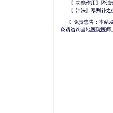
〖功能作用〗降浊
〖治法〗寒则补之灸
〖免责忠告：本站
灸请咨询当地医院医师