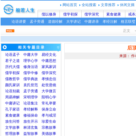
网站首页
全站搜索
文章推荐
休闲文摘
儒以修身
儒学初探
儒学深究
素食健康
戒杀
论语讲要
孟子旁通
道德经解
大学讲记
中庸讲录
孝经注解
格言联璧
正文 ＜
相 关 专 题 目 录
后
论语
孟子
中庸
大学
易经文化
来源： 作
君子之道
理学心学
中庸思想
历代大儒
修身法语
家风家训
儒学初探
儒学中修
儒学深究
儒教哲学
儒学典故
孝悌忠信
颜氏家训
袁氏世范
处世悬镜
论语别裁
孟子旁通
大学微言
周易禅解
宋明理学
阳明心学
中庸讲记
论语集注
常礼举要
孔子家语
孝经解释
保身立命
素食健康
修福保命
孝与戒淫
放生问答
放生开示
珍爱生命
文学故事
林清玄集
宗教故事
哲理故事
益智故事
美德故事