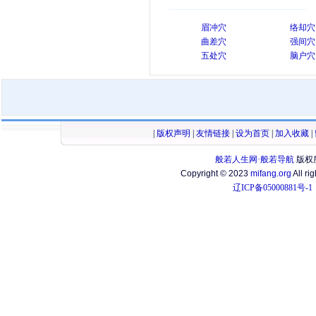
眉冲穴
络却穴
曲差穴
强间穴
五处穴
脑户穴
|
版权声明
|
友情链接
|
设为首页
|
加入收藏
|
般若人生网·般若导航
版权
Copyright © 2023
mifang.org
All ri
辽ICP备05000881号-1