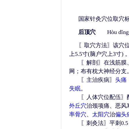
国家针灸穴位取穴
后顶穴
Hòu dǐng
〖取穴方法〗该穴
上5.5寸(脑户穴上3寸) 
〖解剖〗在浅筋膜、
网；布有枕大神经分支
〖主治疾病〗
头痛
失眠
。
〖人体穴位配伍〗配
外丘穴
治颈项痛、恶风
率骨穴
、
太阳穴
治
偏头
〖刺灸法〗平刺0.5～