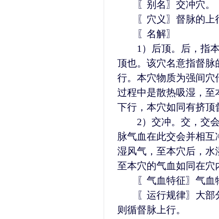
〖别名〗交冲穴。
〖穴义〗督脉的上行
〖名解〗
1）后顶。后，指本
顶也。该穴名意指督脉
行。本穴物质为强间穴
过程中是散热吸湿，至
下行，本穴如同有挤顶
2）交冲。交，交会
脉气血在此交会并相互
湿风气，至本穴后，水
至本穴的气血如同在穴
〖气血特征〗气血物
〖运行规律〗大部分
则循督脉上行。