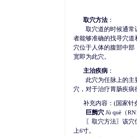
取穴方法
：
取穴道的时候通常让
者能够准确的找寻穴道
穴位于人体的腹部中部
宽即为此穴。
主治疾病
：
此穴为任脉上的主要
穴，对于治疗胃肠疾病
补充内容：(国家针
巨阙穴
Jù què（RN
〖取穴方法〗该穴位
上6寸。