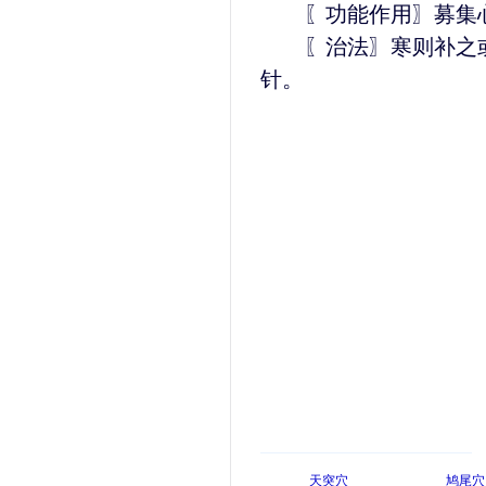
〖功能作用〗募集心
〖治法〗寒则补之或
针。
天突穴
鸠尾穴