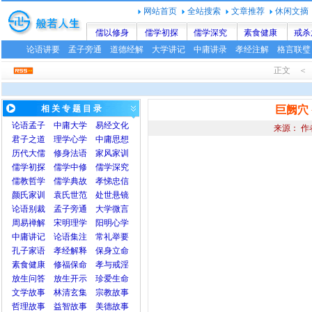
网站首页
全站搜索
文章推荐
休闲文摘
儒以修身
儒学初探
儒学深究
素食健康
戒杀
论语讲要
孟子旁通
道德经解
大学讲记
中庸讲录
孝经注解
格言联璧
正文 ＜ 
相 关 专 题 目 录
巨阙穴
论语
孟子
中庸
大学
易经文化
来源： 作
君子之道
理学心学
中庸思想
历代大儒
修身法语
家风家训
儒学初探
儒学中修
儒学深究
儒教哲学
儒学典故
孝悌忠信
颜氏家训
袁氏世范
处世悬镜
论语别裁
孟子旁通
大学微言
周易禅解
宋明理学
阳明心学
中庸讲记
论语集注
常礼举要
孔子家语
孝经解释
保身立命
素食健康
修福保命
孝与戒淫
放生问答
放生开示
珍爱生命
文学故事
林清玄集
宗教故事
哲理故事
益智故事
美德故事