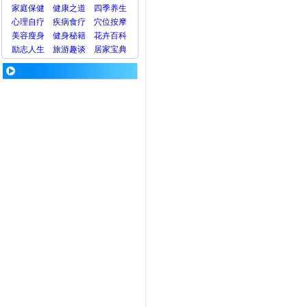
家庭保健
健康之道
四季养生
心理
自疗
疾病
食疗
穴位
按摩
美容
瘦身
健身
秘籍
花卉
百科
励志人生
旅游
趣谈
居家宝典