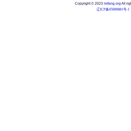
Copyright © 2023
mifang.org
All ri
辽ICP备05000881号-1