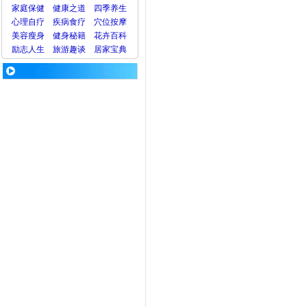
家庭保健
健康之道
四季养生
心理
自疗
疾病
食疗
穴位
按摩
美容
瘦身
健身
秘籍
花卉
百科
励志人生
旅游
趣谈
居家宝典