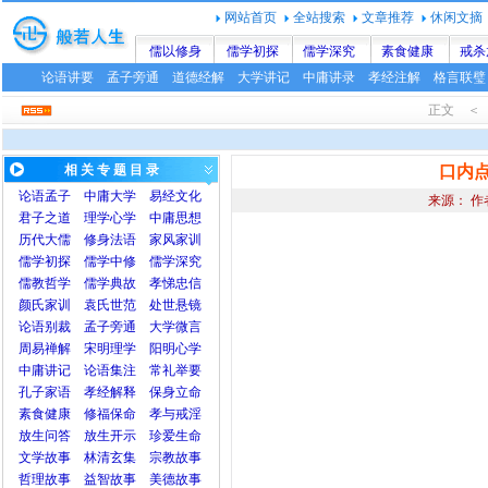
网站首页
全站搜索
文章推荐
休闲文摘
儒以修身
儒学初探
儒学深究
素食健康
戒杀
论语讲要
孟子旁通
道德经解
大学讲记
中庸讲录
孝经注解
格言联璧
正文 ＜ 
相 关 专 题 目 录
口内
论语
孟子
中庸
大学
易经文化
来源： 作
君子之道
理学心学
中庸思想
历代大儒
修身法语
家风家训
儒学初探
儒学中修
儒学深究
儒教哲学
儒学典故
孝悌忠信
颜氏家训
袁氏世范
处世悬镜
论语别裁
孟子旁通
大学微言
周易禅解
宋明理学
阳明心学
中庸讲记
论语集注
常礼举要
孔子家语
孝经解释
保身立命
素食健康
修福保命
孝与戒淫
放生问答
放生开示
珍爱生命
文学故事
林清玄集
宗教故事
哲理故事
益智故事
美德故事