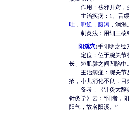
作用：祛邪开窍，生
主治疾病：1、舌缓
吐
，
呃逆
，
腹泻
，消渴
刺灸法：用细三棱针
阳溪穴
(手阳明之经
定位：位于腕关节桡
长、短肌腱之间凹陷中
主治病症：腕关节及
疹，小儿消化不良，目
备考：《针灸大辞典》
针灸学》云：“阳者，
阳气，故名阳溪。”