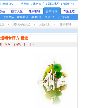
幽默搞笑
生活点滴
休闲娱乐
网站地图
繁體中文
放生
般若人生
健康书籍
善书推荐
养生之道
伦理生活
家风家训
菜 根 谭
保 富 法
了凡四训
正文 ＜ 男科药膳大全 ＜ 药膳食疗 ＜ 健康书籍
疗遗精食疗方
精选
者：时间：
( 字号:
十
十
)