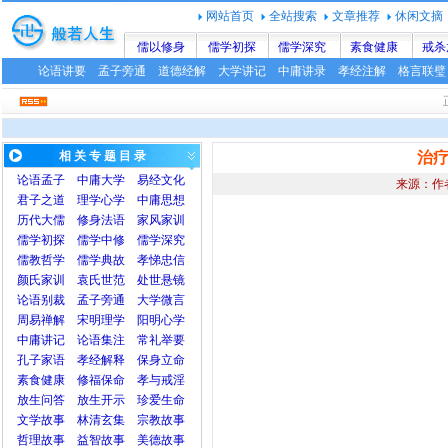
网站首页
全站搜索
文章推荐
休闲文摘
儒以修身
儒学初探
儒学深究
素食健康
戒杀
论语讲要
孟子旁通
道德经解
大学讲记
中庸讲录
孝经注解
格言联璧
相 关 专 题 目 录
治
论语
孟子
中庸
大学
易经文化
来源：作
君子之道
理学心学
中庸思想
历代大儒
修身法语
家风家训
儒学初探
儒学中修
儒学深究
儒教哲学
儒学典故
孝悌忠信
颜氏家训
袁氏世范
处世悬镜
论语别裁
孟子旁通
大学微言
周易禅解
宋明理学
阳明心学
中庸讲记
论语集注
常礼举要
孔子家语
孝经解释
保身立命
素食健康
修福保命
孝与戒淫
放生问答
放生开示
珍爱生命
文学故事
林清玄集
宗教故事
哲理故事
益智故事
美德故事