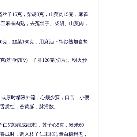
子15克，柴胡3克，山萸肉15克，麻雀
盅炖至麻雀肉熟，去菟丝子、柴胡、山萸肉，
。
克，韭菜160克，用麻油下锅炒熟加食盐
(洗净切段)，羊肝120克(切片)。明火炒
、或尿时精液外流，心烦少寐，口苦，小便
舌质红，苔黄腻，脉滑数。
5克(碾成细末)，莲子心5克，粳米60
将成时，调入枝子仁末和适量白糖稍煮，