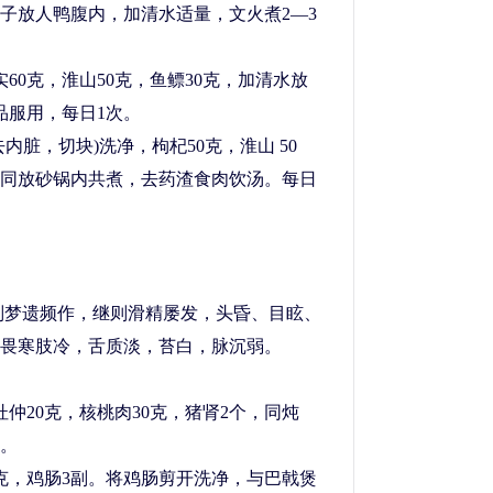
子放人鸭腹内，加清水适量，文火煮2—3
0克，淮山50克，鱼鳔30克，加清水放
品服用，每日1次。
脏，切块)洗净，枸杞50克，淮山 50
克。同放砂锅内共煮，去药渣食肉饮汤。每日
则梦遗频作，继则滑精屡发，头昏、目眩、
畏寒肢冷，舌质淡，苔白，脉沉弱。
20克，核桃肉30克，猪肾2个，同炖
。
，鸡肠3副。将鸡肠剪开洗净，与巴戟煲