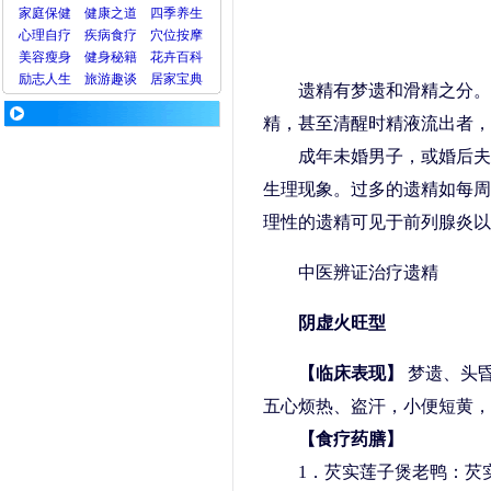
家庭保健
健康之道
四季养生
心理
自疗
疾病
食疗
穴位
按摩
美容
瘦身
健身
秘籍
花卉
百科
励志人生
旅游
趣谈
居家宝典
遗精有梦遗和滑精之分。
精，甚至清醒时精液流出者，
成年未婚男子，或婚后夫妻
生理现象。过多的遗精如每周
理性的遗精可见于前列腺炎以
中医辨证治疗遗精
阴虚火旺型
【临床表现】
梦遗、头
五心烦热、盗汗，小便短黄，
【食疗药膳】
1．芡实莲子煲老鸭：芡实1