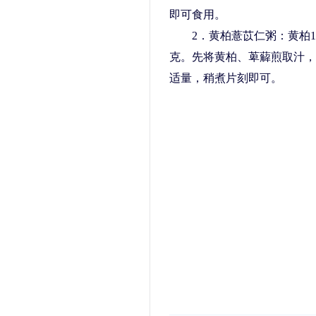
即可食用。
2．黄柏薏苡仁粥：黄柏10克
克。先将黄柏、萆薢煎取汁，
适量，稍煮片刻即可。