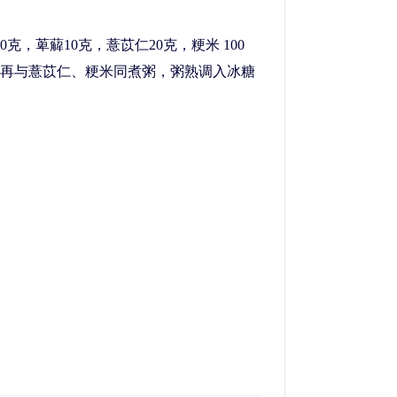
，萆薢10克，薏苡仁20克，粳米 100
再与薏苡仁、粳米同煮粥，粥熟调入冰糖