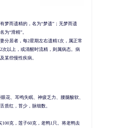
有梦而遗精的，名为“梦遗”；无梦而遗
名为“滑精”。
分居者，每2星期左右遗精1次，属正常
2次以上，或清醒时流精，则属病态。病
及某些慢性疾病。
昏眼花、耳鸣失眠、神疲乏力、腰腿酸软、
舌质红，苔少，脉细数。
00克，莲子60克，老鸭1只。将老鸭去