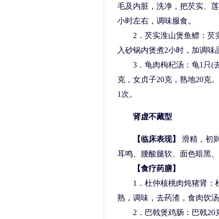
毛及内脏，洗净，把芡实、莲
小时左右，调味服食。
2．芡实淮山煲鱼鳔：芡实6
入砂锅内煲煮2小时，加调味
3．龟肉枸杞汤：龟1只(去内
克，女贞子20克，熟地20
1次。
肾虚不藏型
【临床表现】
滑精，初
耳鸣、腰酸腿软、面色暗黑、
【食疗药膳】
1．杜仲核桃肉炖猪肾：杜仲
熟，调味，去药渣，食肉饮汤
2．巴戟煲鸡肠：巴戟20克