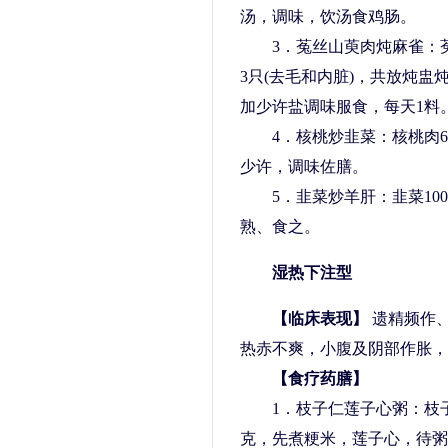
汤，调味，饮汤食鸡肠。
3．菟丝山萸肉炖麻雀：菟丝
3只(去毛和内脏)，共放炖
加少许盐调味服食，每天1料
4．核桃炒韭菜：核桃肉60
少许，调味佐膳。
5．韭菜炒羊肝：韭菜100克
熟、食之。
湿热下注型
【临床表现】
遗精频作
热赤不爽，小腹及阴部作胀，
【食疗药膳】
1．枝子仁莲子心粥：枝子仁
克，先煮粳米，莲子心，待粥