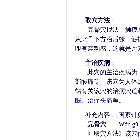
取穴方法
：
完骨穴找法：触摸耳垂
从此骨下方沿后缘，触
即有震动感，这就是此
主治疾病
：
此穴的主治疾病为：
部酸痛等。该穴为人体
站有关该穴的治病穴道
眠
、
治疗头痛
等。
补充内容：(国家针
完骨穴
Wán gǔ
〖取穴方法〗该穴位