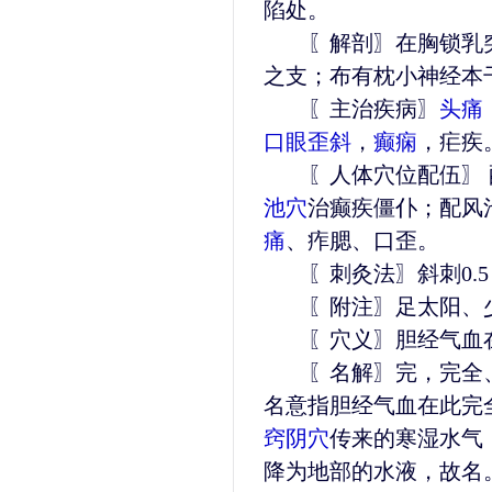
陷处。
〖解剖〗在胸锁乳突
之支；布有枕小神经本
〖主治疾病〗
头痛
口眼歪斜
，
癫痫
，疟疾
〖人体穴位配伍〗 
池穴
治癫疾僵仆；配风
痛
、痄腮、口歪。
〖刺灸法〗斜刺0.5～
〖附注〗足太阳、少
〖穴义〗胆经气血在
〖名解〗完，完全、
名意指胆经气血在此完
窍阴穴
传来的寒湿水气
降为地部的水液，故名