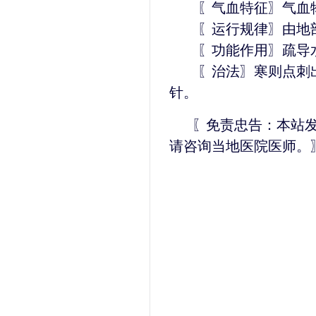
〖气血特征〗气血物
〖运行规律〗由地部
〖功能作用〗疏导
〖治法〗寒则点刺出
针。
〖免责忠告：本站
请咨询当地医院医师。