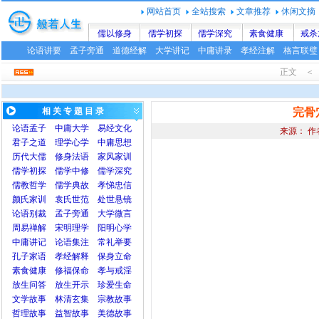
网站首页
全站搜索
文章推荐
休闲文摘
儒以修身
儒学初探
儒学深究
素食健康
戒杀
论语讲要
孟子旁通
道德经解
大学讲记
中庸讲录
孝经注解
格言联璧
正文 ＜ 
相 关 专 题 目 录
完骨
论语
孟子
中庸
大学
易经文化
来源： 作
君子之道
理学心学
中庸思想
历代大儒
修身法语
家风家训
儒学初探
儒学中修
儒学深究
儒教哲学
儒学典故
孝悌忠信
颜氏家训
袁氏世范
处世悬镜
论语别裁
孟子旁通
大学微言
周易禅解
宋明理学
阳明心学
中庸讲记
论语集注
常礼举要
孔子家语
孝经解释
保身立命
素食健康
修福保命
孝与戒淫
放生问答
放生开示
珍爱生命
文学故事
林清玄集
宗教故事
哲理故事
益智故事
美德故事