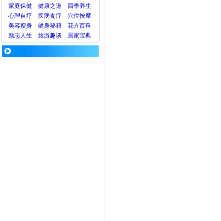
家庭保健
健康之道
四季养生
心理
自疗
疾病
食疗
穴位
按摩
美容
瘦身
健身
秘籍
花卉
百科
励志人生
旅游
趣谈
居家宝典