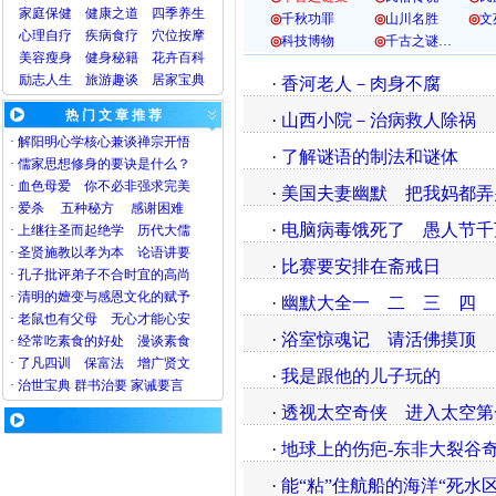
家庭保健
健康之道
四季养生
◎
千秋功罪
◎
山川名胜
◎
文
心理
自疗
疾病
食疗
穴位
按摩
◎
科技博物
◎
千古之谜
…
美容
瘦身
健身
秘籍
花卉
百科
励志人生
旅游
趣谈
居家宝典
·
香河老人－肉身不腐
热 门 文 章 推 荐
·
山西小院－治病救人除祸
·
解阳明心学核心兼谈禅宗开悟
·
了解谜语的制法和谜体
·
儒家思想修身的要诀是什么？
·
血色母爱
你不必非强求完美
·
美国夫妻幽默
把我妈都弄
·
爱杀
五种秘方
感谢困难
·
电脑病毒饿死了
愚人节千
·
上继往圣而起绝学
历代大儒
·
圣贤施教以孝为本
论语讲要
·
比赛要安排在斋戒日
·
孔子批评弟子不合时宜的高尚
·
清明的嬗变与感恩文化的赋予
·
幽默大全一
二
三
四
·
老鼠也有父母
无心才能心安
·
浴室惊魂记
请活佛摸顶
·
经常吃素食的好处
漫谈素食
·
了凡四训
保富法
增广贤文
·
我是跟他的儿子玩的
·
治世宝典
群书治要
家诫要言
·
透视太空奇侠
进入太空第
·
地球上的伤疤-东非大裂谷
·
能“粘”住航船的海洋“死水区