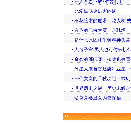
·
令人百思不解的“舍利子”
·
比爱滋病更厉害的病
·
移花接木的魔术
吃人树 
·
有趣的昆虫大赛
足球场上
·
是什么原因让牛顿精神失常
·
人造子宫-男人也可传宗接
·
奇妙的催眠花
植物也有喜
·
外星人来自雷迪裘利亚星
·
一代女皇的千秋功过－武则
·
世界历史之谜
历史未解之
·
诸葛亮娶丑女为妻探秘