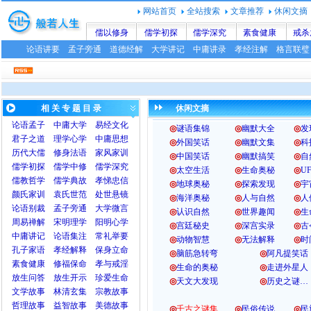
网站首页
全站搜索
文章推荐
休闲文摘
儒以修身
儒学初探
儒学深究
素食健康
戒杀
论语讲要
孟子旁通
道德经解
大学讲记
中庸讲录
孝经注解
格言联璧
相 关 专 题 目 录
休闲文摘
论语
孟子
中庸
大学
易经文化
◎
谜语集锦
◎
幽默大全
◎
发
君子之道
理学心学
中庸思想
◎
外国笑话
◎
幽默文集
◎
科
历代大儒
修身法语
家风家训
◎
中国笑话
◎
幽默搞笑
◎
自
儒学初探
儒学中修
儒学深究
◎
太空生活
◎
生命奥秘
◎
U
儒教哲学
儒学典故
孝悌忠信
◎
地球奥秘
◎
探索发现
◎
宇
颜氏家训
袁氏世范
处世悬镜
◎
海洋奥秘
◎
人与自然
◎
人
论语别裁
孟子旁通
大学微言
◎
认识自然
◎
世界趣闻
◎
生
周易禅解
宋明理学
阳明心学
◎
宫廷秘史
◎
深宫实录
◎
古
中庸讲记
论语集注
常礼举要
◎
动物智慧
◎
无法解释
◎
时
孔子家语
孝经解释
保身立命
◎
脑筋急转弯
◎
阿凡提笑话
素食健康
修福保命
孝与戒淫
◎
生命的奥秘
◎
走进外星人
放生问答
放生开示
珍爱生命
◎
天文大发现
◎
历史之谜…
文学故事
林清玄集
宗教故事
哲理故事
益智故事
美德故事
◎
千古之谜集
◎
民俗传说
◎
民