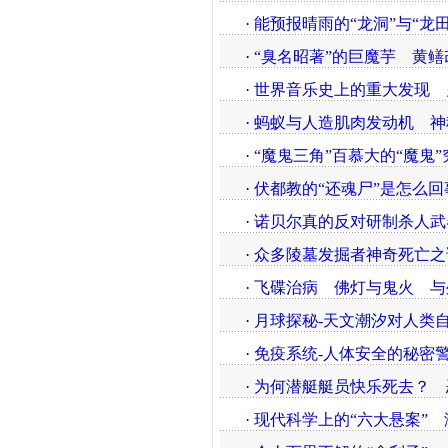
·
能预报晴雨的“龙洞”与“龙田
·
“臭名昭著”的巨魔芋
黄鳝
·
世界音乐史上的重大发现
·
蚂蚁与人造肌肉发动机
神
·
“魔鬼三角”百慕大的“魔鬼
·
伏都教的“还魂尸”是怎么回
·
诺贝尔真的反对研制杀人武
·
众多陵墓发掘者神奇死亡之
·
飞碟治病
佛灯与鬼火
与
·
月球探秘-天文潮汐对人类
·
免疫系统-人体安全的秘密
·
为何潜艇艇员快乐死去？
·
现代科学上的“六大悬案”