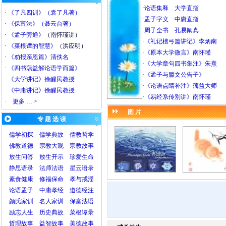
·
论语集释
大学直指
·
《了凡四训》（袁了凡著）
·
孟子字义
中庸直指
·
《保富法》（聂云台著）
·
周子全书
孔易阐真
·
《孟子旁通》
（南怀瑾讲）
·
《礼记檀弓篇讲记》李炳南
·
《菜根谭的智慧》
（洪应明）
·
《原本大学微言》南怀瑾
·
《劝报亲恩篇》清佚名
·
《大学章句四书集注》朱熹
·
《四书蕅益解论语学而篇》
·
《孟子与滕文公告子》
·
《大学讲记》徐醒民教授
·
《论语点睛补注》蕅益大师
·
《中庸讲记》徐醒民教授
·
《易经系传别讲》南怀瑾
·
更多 … >
图 片
专 题 选 读
儒学初探
儒学典故
儒教哲学
佛教道德
宗教大观
宗教故事
放生问答
放生开示
珍爱生命
静思语录
法师法语
星云语录
素食健康
修福保命
孝与戒淫
论语
孟子
中庸
孝经
道德经注
颜氏家训
名人家训
保富法语
励志人生
历史典故
菜根谭录
哲理故事
益智故事
美德故事