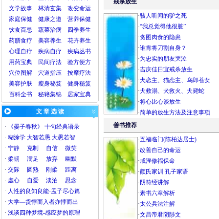
戒杀放生
文学故事
林清玄集
改变命运
·
骇人听闻的驴之死
家庭保健
健康之道
营养保健
·
“我总觉得他很脏”
饮食百忌
蔬菜治病
四季养生
·
贪图肉食的隐患
药膳食疗
美容
养生
花卉养生
·
谁肯将刀割自身？
心理自疗
疾病自疗
疾病丛书
·
为忠实的朋友哭泣
用药宝典
民间疗法
验方
便方
·
吉庆佳日宜戒杀放生
穴位图解
穴道指压
按摩疗法
·
犬恋主、猫恋主、乌郎苍女
美容护肤
瘦身秘笈
健身秘笈
·
犬救溺、犬救火、犬毙蛇
百科全书
秘籍集锦
居家宝典
·
将心比心谈放生
文 章 选 读
·
简单的放生方法及注意事项
善书推荐
·
《晏子春秋》 十句经典语录
·
糊涂学 大智若愚 大愚若智
·
五福临门(陈柏达居士)
·
宁静
克制
自信
微笑
·
改善自己的命运
·
柔韧
满足
放弃
幽默
·
戒淫修福保命
·
交际
圆熟
刚柔
距离
·
颜氏家训
孔子家语
·
虚心
自爱
淡泊
思念
·
阴符经讲解
·
人性的良知良能-孟子尽心篇
·
素书六章解析
·
大学—货悖而入者亦悖而出
·
太公兵法注解
·
浅谈四种梦境-感应梦的原理
·
文昌帝君阴陟文