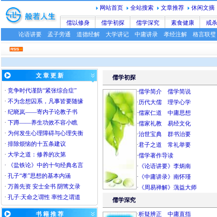
网站首页
全站搜索
文章推荐
休闲文摘
儒以修身
儒学初探
儒学深究
素食健康
戒
论语讲要
孟子旁通
道德经解
大学讲记
中庸讲录
孝经注解
格言联璧
文 章 更 新
儒学初探
·
竞争时代谨防“紧张综合症”
·
儒学简介
儒学简说
·
不为念想囚系，凡事皆要随缘
·
历代大儒
理学心学
·
纪晓岚——寄内子论教子书
·
儒家仁道
中庸思想
·
下蹲——养生功效不容小瞧
·
儒家礼教
易经文化
·
为何发生心理障碍与心理失衡
·
治世宝典
群书治要
·
排除烦恼的十五条建议
·
君子之道
常礼举要
·
大学之道：修养的次第
·
儒学著作导读
·
《盐铁论》中的十句经典名言
·
《论语讲要》李炳南
·
孔子“孝”思想的基本内涵
·
《中庸讲录》南怀瑾
·
万善先资
安士全书
阴骘文录
·
《周易禅解》蕅益大师
·
孔子:天命之谓性 率性之谓道
儒学深究
书 籍 推 荐
·
析疑辨正
中庸直指