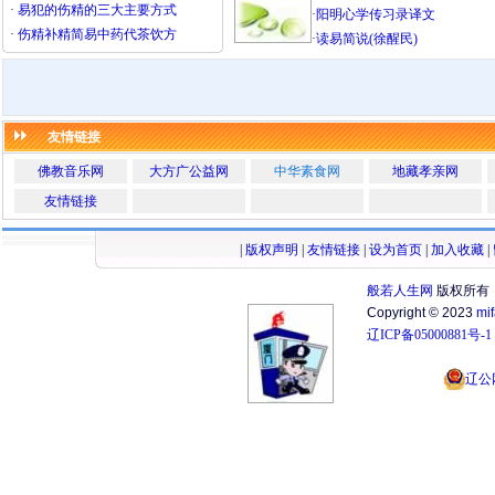
·
易犯的伤精的三大主要方式
·
阳明心学传习录译文
·
伤精补精简易中药代茶饮方
·
读易简说(徐醒民)
友情链接
佛教音乐网
大方广公益网
中华素食网
地藏孝亲网
友情链接
|
版权声明
|
友情链接
|
设为首页
|
加入收藏
|
般若人生网
版权所有
Copyright © 2023
mi
辽ICP备05000881号-1
辽公网